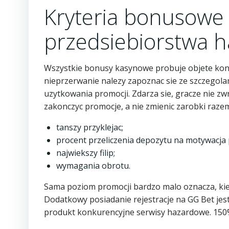
Kryteria bonusowe 
przedsiebiorstwa 
Wszystkie bonusy kasynowe probuje objete konk
nieprzerwanie nalezy zapoznac sie ze szczegola
uzytkowania promocji. Zdarza sie, gracze nie z
zakonczyc promocje, a nie zmienic zarobki razem
tanszy przyklejac;
procent przeliczenia depozytu na motywacja 
najwiekszy filip;
wymagania obrotu.
Sama poziom promocji bardzo malo oznacza, kied
Dodatkowy posiadanie rejestracje na GG Bet jes
produkt konkurencyjne serwisy hazardowe. 150% od