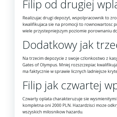
Filip od drugiej wp
Realizujac drugi depozyt, wspolpracownik to zr
kwalifikujaca sie na promocji to rownowartosc p
wiele przystepniejszym poziomie porownaniu d
Dodatkowy jak trze
Na trzecim depozycie z swoje czlonkostwo z ka
Gates of Olympus. Mniej rozszczepiac kwalifikuj
ma faktycznie w sprawie licznych ladniejsze kry
Filip jak czwartej 
Czwarty oplata charakteruzuje sie wysmienitym
kompletna oni 2000 PLN. Hazardzisci moze odkr
wszyskich milosnikow hazardu.