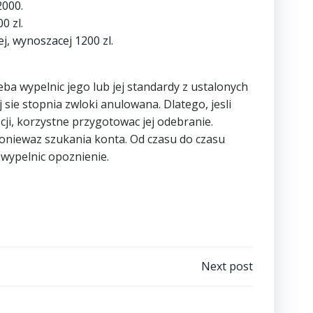
2000.
0 zl.
, wynoszacej 1200 zl.
ba wypelnic jego lub jej standardy z ustalonych
ie stopnia zwloki anulowana. Dlatego, jesli
i, korzystne przygotowac jej odebranie.
 poniewaz szukania konta. Od czasu do czasu
 wypelnic opoznienie.
Next post