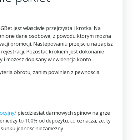
Bet jest wlasciwie przejrzysta i krotka. Na
mienione dane osobowe, z powodu ktorym mozna
cji promocji. Nastepowaniu przejsciu na zapisz
ejestracji. Pozostac krokiem jest dokonanie
y i mozesz dopisany w ewidencja konto.
yteria obrotu, zanim powinien z pewnoscia
ocyjny/
piecdziesiat darmowych spinow na grze
ieniedzy to 100% od depozytu, co oznacza, ze, ty
tosunku jednosc:niezamezny.