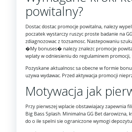
powitalny?
Dostac dostac promocje powitalna, nalezy wypeln
poczatek wystarczy ruszyc proste badanie na 
zdiagnozowac z tozsamosc. Nastepowaniu szukani
�My bonuses� nalezy znalezc promocje powitaln
wplaty w odniesieniu do regulaminem promocji,
Pozyskane aktualnosc sa obecne w formie bonus
uzywa wydawac. Przed aktywacja promocji nieprz
Motywacja jak pier
Przy pierwszej wplacie obstawiajacy zapewnia fil
Big Bass Splash. Minimalna GG Bet darowizna, kwa
do o ile spelni sie ograniczone wymogi depozyt