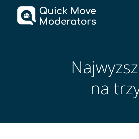
Skip
to
content
Najwyzsz
na trz