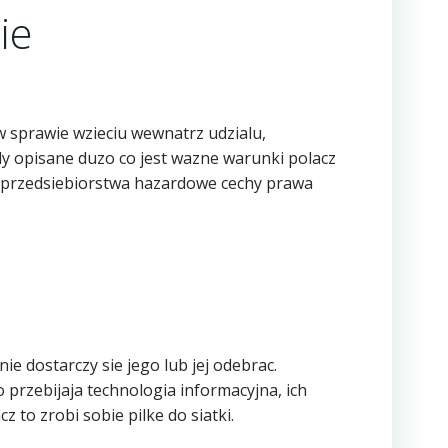
ie
 sprawie wzieciu wewnatrz udzialu,
ly opisane duzo co jest wazne warunki polacz
y, przedsiebiorstwa hazardowe cechy prawa
 dostarczy sie jego lub jej odebrac.
przebijaja technologia informacyjna, ich
 to zrobi sobie pilke do siatki.