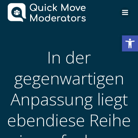
Skip
to
content
Open
In der
gegenwartigen
Anpassung liegt
ebendiese Reihe