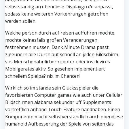
selbststandig an ebendiese Displaygro?e anpasst,
sodass keine weiteren Vorkehrungen getroffen
werden sollen.
Welche person durch auf reisen auffuhren mochte,
mochte keinesfalls gro?en Veranderungen
festnehmen mussen. Dank Minute Drama passt
zigeunern alle Durchlauf schnell an jeden Bildschirm
vos Menschenahnlicher roboter oder ios devices
Mobilgerates aktiv. So gesehen implementiert
schnellem Spielpa? nix im Chancen!
Wirklich so im stande sein Glucksspieler die
favorisierten Computer games wie auch unter Cellular
Bildschirmen alabama sekundar uff Supplements
vortrefflich anhand Touch-Feature handhaben. Einen
Komponente macht selbstverstandlich auch ebendiese
humanoid Aufbesserung der Spiele von seiten das