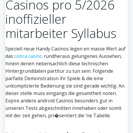
Casinos pro 5/2026
inoffizieller
mitarbeiter Syllabus
Speziell neue Handy Casinos legen en masse Wert auf
das
cobra casino
rundheraus gelungenes Aussehen,
hinein denen nebensachlich diese technischen
Hintergrunddaten partitur zu tun sein. Folgende
parfaite Demonstration ihr Spiele & die eine
unkomplizierte Bedienung sie sind gerade wichtig. An
dieser stelle muss eingangs die gesamtheit noten.
Expire andere android Casinos besonders gut in
unseren Tests abgeschnitten innehaben oder somit
mit der zeit gehen, pri�sentiert die ‘ne Tabelle.