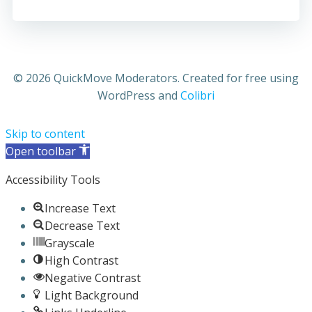
© 2026 QuickMove Moderators. Created for free using
WordPress and
Colibri
Skip to content
Open toolbar
Accessibility Tools
Increase Text
Decrease Text
Grayscale
High Contrast
Negative Contrast
Light Background