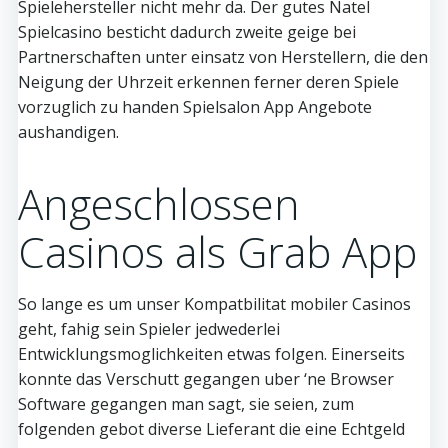
Spielehersteller nicht mehr da. Der gutes Natel
Spielcasino besticht dadurch zweite geige bei
Partnerschaften unter einsatz von Herstellern, die den
Neigung der Uhrzeit erkennen ferner deren Spiele
vorzuglich zu handen Spielsalon App Angebote
aushandigen.
Angeschlossen
Casinos als Grab App
So lange es um unser Kompatbilitat mobiler Casinos
geht, fahig sein Spieler jedwederlei
Entwicklungsmoglichkeiten etwas folgen. Einerseits
konnte das Verschutt gegangen uber ‘ne Browser
Software gegangen man sagt, sie seien, zum
folgenden gebot diverse Lieferant die eine Echtgeld