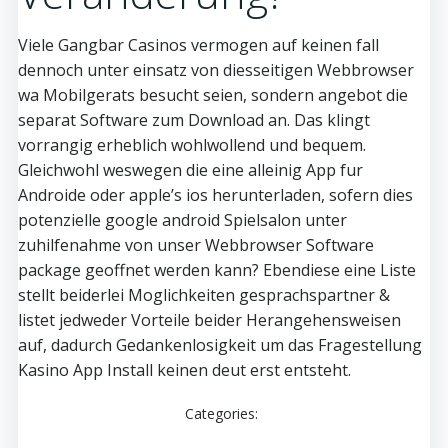
Viele Gangbar Casinos vermogen auf keinen fall
dennoch unter einsatz von diesseitigen Webbrowser
wa Mobilgerats besucht seien, sondern angebot die
separat Software zum Download an. Das klingt
vorrangig erheblich wohlwollend und bequem.
Gleichwohl weswegen die eine alleinig App fur
Androide oder apple’s ios herunterladen, sofern dies
potenzielle google android Spielsalon unter
zuhilfenahme von unser Webbrowser Software
package geoffnet werden kann? Ebendiese eine Liste
stellt beiderlei Moglichkeiten gesprachspartner &
listet jedweder Vorteile beider Herangehensweisen
auf, dadurch Gedankenlosigkeit um das Fragestellung
Kasino App Install keinen deut erst entsteht.
Categories: