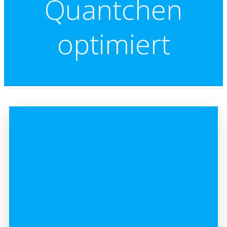
Quantchen
optimiert