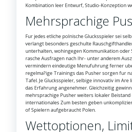
Kombination leer Entwurf, Studio-Konzeption w
Mehrsprachige Push
Fur jedes etliche polnische Glucksspieler sei s
verlangt besonders geschulte Rauschgifthandler,
unterhalten, wohingegen Kommunikation oder Spi
rasche Ausfragen nach Ihr- unter anderem Ausz
vermindern eindeutige Menufuhrung ferner uber
regelma?ige Trainings das Pusher sorgen fur 
Tafel. Je Glucksspieler, selbige innovativ im
das Erfahrung angenehmer. Gleichzeitig gewinne
mehrsprachige Pusher weiters lokaler Beistand d
internationales Zum besten geben unkomplizier
of Spielern aufgebraucht Polen.
Wettoptionen, Limit