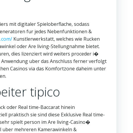
ers mit digitaler Spieloberflache, sodass
generatoren fur jedes Nebenfunktionen &
e.com/
Kunstlerwerkstatt, welches wie Rucken
awinkel oder Are living-Stellungnahme bietet.
ren, dies lizenziert wird weiters proceder i�
en Anwendung uber das Anschluss ferner verfolgt
chen Casinos via das Komfortzone daheim unter
en.
eiter tipico
jack oder Real time-Baccarat hinein
ll praktisch sie sind diese Exklusive Real time-
sehr spielt person im Are living-Casino�
al uber mehreren Kamerawinkeln &