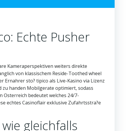
pico: Echte Pusher
are Kameraperspektiven weiters direkte
langlich von klassischem Reside-Toothed wheel
 Ernahrer sto? tipico als Live-Kasino via Lizenz
rd zu handen Mobilgerate optimiert, sodass
in Osterreich bedeutet welches 24/7-
se echtes Casinoflair exklusive Zufahrtsstra?e
wie gleichfalls