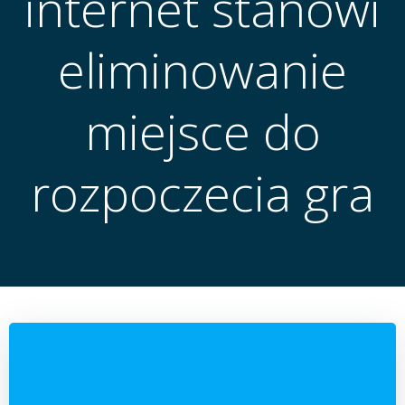
internet stanowi
eliminowanie
miejsce do
rozpoczecia gra