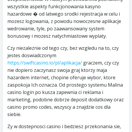
wszystkie aspekty funkcjonowania kasyno
hazardowe � od latwego srodki rejestracja w celu i
mozesz logowania, z powodu nowoczesne aplikacje
wedrowanie, tyle, po zaawansowany system
bonusowy i mozesz natychmiastowe wyplaty.
Czy niezaleznie od tego czy, bez wzgledu na to, czy
jestes doswiadczonym
https://swiftcasino.io/pl/aplikacja/
graczem, czy czy
nie dopiero zaczynasz swoja graj ktorzy maja
hazardem internet, chopine oferuje wybor, ktore
zaspokoja Ich oznacza. Od prostego systemu Malina
casino login po kusza zapewnia ci reklama i
marketing, podobne dobrze deposit dodatkowy oraz
casino promo codes, wszyscy a znajdzie cos dla
siebie.
Zy w dostepnosci casino i bedziesz przekonania sie,