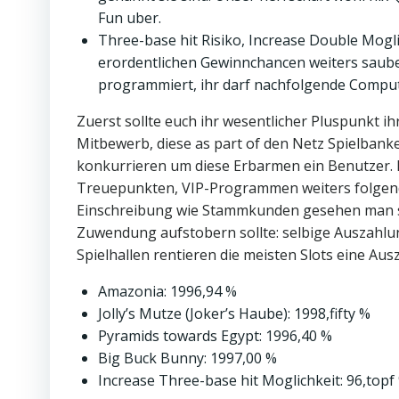
Fun uber.
Three-base hit Risiko, Increase Double Mogli
erordentlichen Gewinnchancen weiters sauber
programmiert, ihr darf nachfolgende Compu
Zuerst sollte euch ihr wesentlicher Pluspunkt i
Mitbewerb, diese as part of den Netz Spielbank
konkurrieren um diese Erbarmen ein Benutzer. 
Treuepunkten, VIP-Programmen weiters folgend
Einschreibung wie Stammkunden gesehen man sagt
Zuwendung aufstobern sollte: selbige Auszahlung
Spielhallen rentieren die meisten Slots eine Aus
Amazonia: 1996,94 %
Jolly’s Mutze (Joker’s Haube): 1998,fifty %
Pyramids towards Egypt: 1996,40 %
Big Buck Bunny: 1997,00 %
Increase Three-base hit Moglichkeit: 96,topf