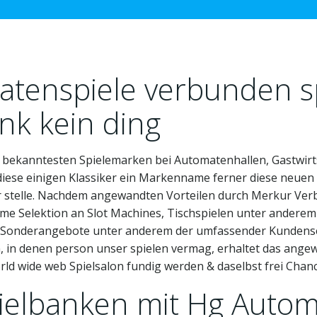
atenspiele verbunden 
nk kein ding
 bekanntesten Spielemarken bei Automatenhallen, Gastwirt
iese einigen Klassiker ein Markenname ferner diese neuen
er stelle. Nachdem angewandten Vorteilen durch Merkur Ver
me Selektion an Slot Machines, Tischspielen unter anderem 
Sonderangebote unter anderem der umfassender Kundenserv
en, in denen person unser spielen vermag, erhaltet das ang
orld wide web Spielsalon fundig werden & daselbst frei Chan
ielbanken mit Hg Automa