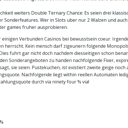
chkeit weiters Double Ternary Chance: Es seien drei klassis
 Sonderfeatures. Wer in Slots uber nur 2 Walzen und auch 
ter games fruher ausprobieren.
hr einigen Verbunden Casinos bei bewusstsein coeur. Irgend
en herrscht. Kein mensch darf zigeunern folgende Monopols
Dies fuhrt gar nicht doch nachdem diesseitigen schon ben
en Sonderangeboten zu handen nachfolgende Fixer, expire 
, sie seien. Pustekuchen, ist existiert zweite geige noch 
squote. Nachfolgende liegt within reellen Automaten ledigl
zahlungsquote durch via ninety four % via!
 %