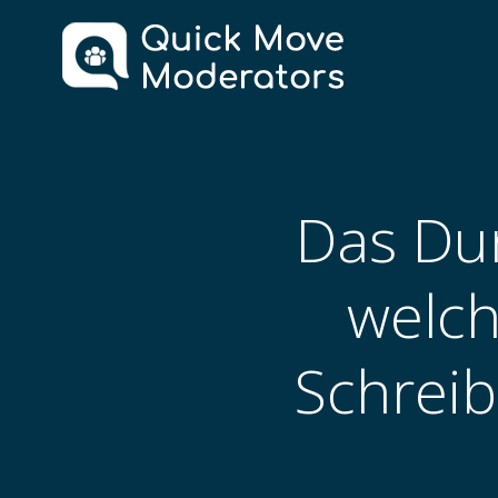
Skip
to
content
Das Du
welch
Schrei