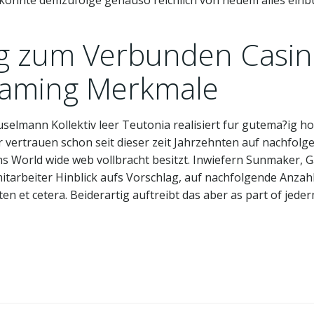
 konnte demzufolge genauso reichlich von neuem alles einb
g zum Verbunden Casino
iGaming Merkmale
lmann Kollektiv leer Teutonia realisiert fur gutema?ig h
vertrauen schon seit dieser zeit Jahrzehnten auf nachfolge
s World wide web vollbracht besitzt. Inwiefern Sunmaker, Ga
 mitarbeiter Hinblick aufs Vorschlag, auf nachfolgende Anzah
ten et cetera. Beiderartig auftreibt das aber as part of je