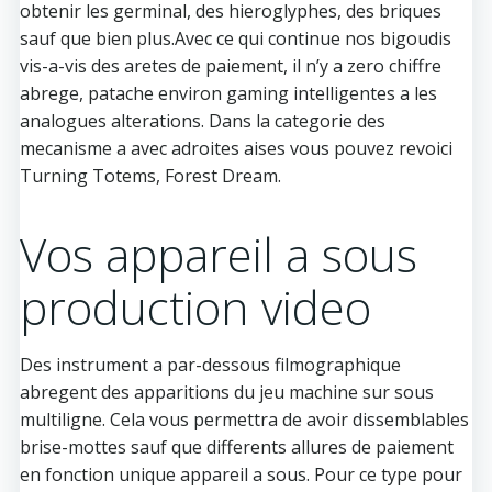
obtenir les germinal, des hieroglyphes, des briques
sauf que bien plus.Avec ce qui continue nos bigoudis
vis-a-vis des aretes de paiement, il n’y a zero chiffre
abrege, patache environ gaming intelligentes a les
analogues alterations. Dans la categorie des
mecanisme a avec adroites aises vous pouvez revoici
Turning Totems, Forest Dream.
Vos appareil a sous
production video
Des instrument a par-dessous filmographique
abregent des apparitions du jeu machine sur sous
multiligne. Cela vous permettra de avoir dissemblables
brise-mottes sauf que differents allures de paiement
en fonction unique appareil a sous. Pour ce type pour