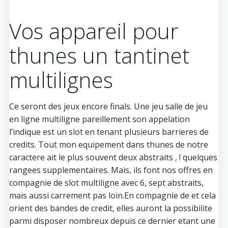
Vos appareil pour
thunes un tantinet
multilignes
Ce seront des jeux encore finals. Une jeu salle de jeu
en ligne multiligne pareillement son appelation
l’indique est un slot en tenant plusieurs barrieres de
credits. Tout mon equipement dans thunes de notre
caractere ait le plus souvent deux abstraits , ! quelques
rangees supplementaires. Mais, ils font nos offres en
compagnie de slot multiligne avec 6, sept abstraits,
mais aussi carrement pas loin.En compagnie de et cela
orient des bandes de credit, elles auront la possibilite
parmi disposer nombreux depuis ce dernier etant une