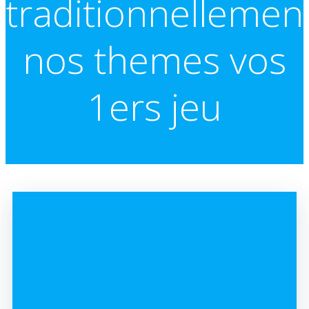
traditionnellemen
nos themes vos
1ers jeu