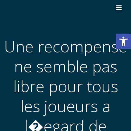
Skip
to
content
Open
Une recompense
ne semble pas
libre pour tous
les joueurs a
l�egard de