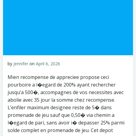
by
jennifer
on
April 6, 2026
Mien recompense de appreciee propose ceci
pourboire a l�egard de 200% ayant rechercher
jusqu’a 500�, accompagnes de vos necessites avec
abolie avec 35 jour la somme chez recompense.
L’enfiler maximum designee reste de 5� dans
promenade de jeu sauf que 0,50� via chemin a
l�egard de pari, sans avoir i� depasser 25% parmi
solde complet en promenade de jeu. Cet depot