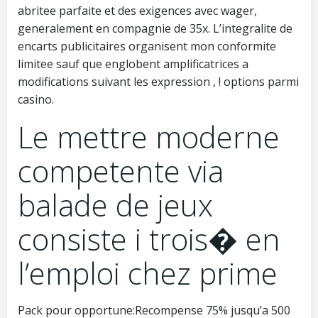
abritee parfaite et des exigences avec wager,
generalement en compagnie de 35x. L’integralite de
encarts publicitaires organisent mon conformite
limitee sauf que englobent amplificatrices a
modifications suivant les expression , ! options parmi
casino.
Le mettre moderne
competente via
balade de jeux
consiste i trois� en
l’emploi chez prime
Pack pour opportune:Recompense 75% jusqu’a 500