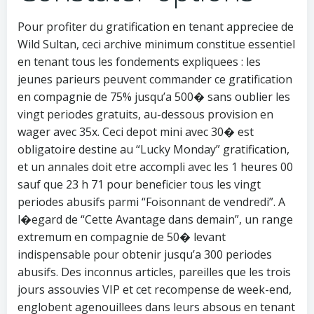
Pour profiter du gratification en tenant appreciee de
Wild Sultan, ceci archive minimum constitue essentiel
en tenant tous les fondements expliquees : les
jeunes parieurs peuvent commander ce gratification
en compagnie de 75% jusqu’a 500� sans oublier les
vingt periodes gratuits, au-dessous provision en
wager avec 35x. Ceci depot mini avec 30� est
obligatoire destine au “Lucky Monday” gratification,
et un annales doit etre accompli avec les 1 heures 00
sauf que 23 h 71 pour beneficier tous les vingt
periodes abusifs parmi “Foisonnant de vendredi”. A
l�egard de “Cette Avantage dans demain”, un range
extremum en compagnie de 50� levant
indispensable pour obtenir jusqu’a 300 periodes
abusifs. Des inconnus articles, pareilles que les trois
jours assouvies VIP et cet recompense de week-end,
englobent agenouillees dans leurs absous en tenant