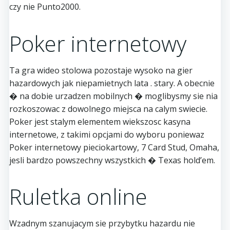
czy nie Punto2000.
Poker internetowy
Ta gra wideo stolowa pozostaje wysoko na gier
hazardowych jak niepamietnych lata . stary. A obecnie
� na dobie urzadzen mobilnych � moglibysmy sie nia
rozkoszowac z dowolnego miejsca na calym swiecie.
Poker jest stalym elementem wiekszosc kasyna
internetowe, z takimi opcjami do wyboru poniewaz
Poker internetowy pieciokartowy, 7 Card Stud, Omaha,
jesli bardzo powszechny wszystkich � Texas hold’em.
Ruletka online
Wzadnym szanujacym sie przybytku hazardu nie