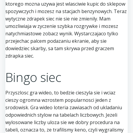
ktorego mozna uzywa jest wlasciwie kupic do sklepow
spozywczych i mozesz na stacjach benzynowych. Teraz
wytyczne zdrapek siec nie sie nie zmienily. Mam
umozliwiaja w zyczenie szybka rozgrywke i mozesz
natychmiastowe zobacz wynik. Wystarczajaco tylko
przejechac palcem podazaniu ekranie, aby sie
dowiedziec skarby, sa tam skrywa przed graczem
zdrapka siec.
Bingo siec
Przyszlosc gra wideo, to bedzie cieszyla sie i wciaz
cieszy ogromna wzrostem popularnosci jeden z
srodowisk. Gra wideo loteria zawiasach od ukladaniu
odpowiednich stylow na tabelach liczbowych. Jezeli
wylosowane liczby uloza sie we dobry procedura na
tabeli, oznacza to, ze trafilismy keno, czyli wygralismy