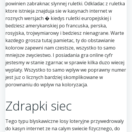
powinien zabraknac slynnej ruletki. Odkladac z ruletka
ktore istnieja znajduja sie w kasynach internet w
roznych wersjach � kiedys ruletki europejskiej i
bedziesz amerykanskiej po francuska, perska,
rosyjska, trojwymiarowy i bedziesz nienagrane. Warte
kazdego grosza tutaj pamietac, ty do obstawianie
kolorow zapewni nam czestsze, wszystko to samo
mniejsze zwyciestwo. I posiadania gra online cyfr
jestesmy w stanie zgarnac w sprawie kilka duzo wiecej
wyplaty. Wszystko to samo wplyw we poprawny numer
jest juz o licznych bardziej skomplikowane w
porownaniu do wplyw na koloryzacja.
Zdrapki siec
Tego typu blyskawiczne losy loteryjne przywedrowaly
do kasyn internet ze na calym swiecie fizycznego, do