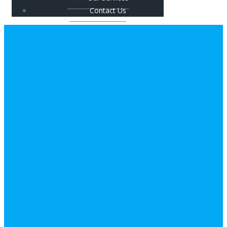
Contact Us