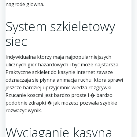
nagrode glowna.
System szkieletowy
siec
Indywidualna ktorzy maja najpopularniejszych
ulicznych gier hazardowych i byc moze najstarsza.
Praktyczne szkielet do kasynie internet zawsze
odznaczaja sie plynna animacja ruchu, ktora sprawi
jeszcze bardziej uprzyjemnic wiedza rozgrywki.
Rzucanie koscmi jest bardzo proste i � bardzo
podobnie zdrapki � jak mozesz pozwala szybkie
rozwazyc wynik.
Wyciaganie kasyna