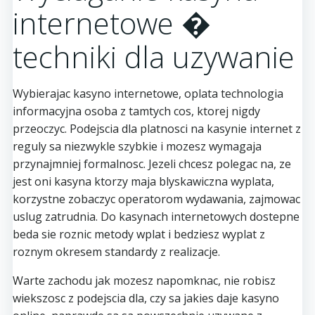
internetowe �
techniki dla uzywanie
Wybierajac kasyno internetowe, oplata technologia
informacyjna osoba z tamtych cos, ktorej nigdy
przeoczyc. Podejscia dla platnosci na kasynie internet z
reguly sa niezwykle szybkie i mozesz wymagaja
przynajmniej formalnosc. Jezeli chcesz polegac na, ze
jest oni kasyna ktorzy maja blyskawiczna wyplata,
korzystne zobaczyc operatorom wydawania, zajmowac
uslug zatrudnia. Do kasynach internetowych dostepne
beda sie roznic metody wplat i bedziesz wyplat z
roznym okresem standardy z realizacje.
Warte zachodu jak mozesz napomknac, nie robisz
wiekszosc z podejscia dla, czy sa jakies daje kasyno