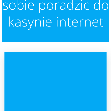
sobie poradzic do
kasynie internet