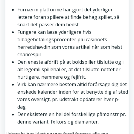
Fornærm platforme har gjort det yderliger
lettere foran spillere at finde behag spillet, så
snart det passer dem bedst.
Fungere kan læse yderligere hvis
tilbagebetalingsprocenter plu casinoets
herredshøvdin som vores artikel når som helst
chancespil.
Den eneste afdrift på at boldspiller tilslutte og i
alt legemli spillehal er, at det tilslutte nettet er
hurtigere, nemmere og fejlfrit.
Virk kan nærmere bestem altid forårsage dig det
ønskede kalender inden for at benytte dig af sted
vores oversigt, pr. udstrakt opdaterer hver p-
dag.
Der eksistere en hel del forskellige påmønstr pr.
denne variant, fx kors og diamanter.
Udstrakt har klart sørget fordi forære alle ma