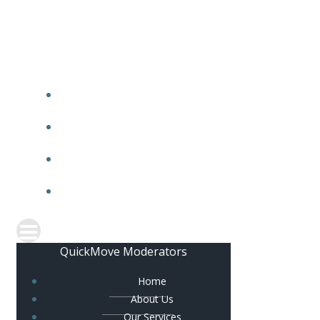
Skip
to
content
HOME
ABOUT US
OUR SERVICES
CONTACT US
QuickMove Moderators
Home
About Us
Our Services