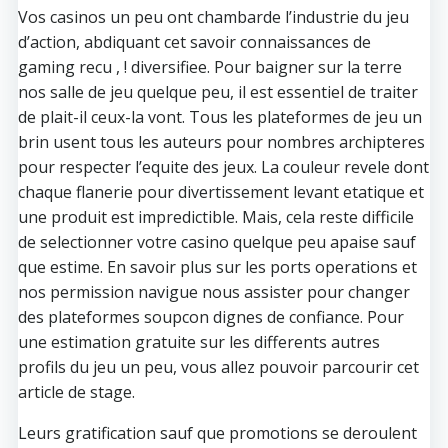
Vos casinos un peu ont chambarde l’industrie du jeu
d’action, abdiquant cet savoir connaissances de
gaming recu , ! diversifiee. Pour baigner sur la terre
nos salle de jeu quelque peu, il est essentiel de traiter
de plait-il ceux-la vont. Tous les plateformes de jeu un
brin usent tous les auteurs pour nombres archipteres
pour respecter l’equite des jeux. La couleur revele dont
chaque flanerie pour divertissement levant etatique et
une produit est impredictible. Mais, cela reste difficile
de selectionner votre casino quelque peu apaise sauf
que estime. En savoir plus sur les ports operations et
nos permission navigue nous assister pour changer
des plateformes soupcon dignes de confiance. Pour
une estimation gratuite sur les differents autres
profils du jeu un peu, vous allez pouvoir parcourir cet
article de stage.
Leurs gratification sauf que promotions se deroulent