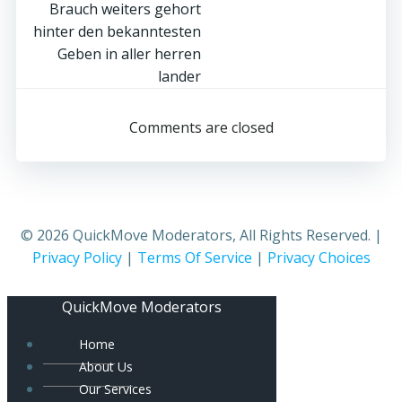
navigation
Brauch weiters gehort
hinter den bekanntesten
Geben in aller herren
lander
Comments are closed
© 2026 QuickMove Moderators, All Rights Reserved. |
Privacy Policy
|
Terms Of Service
|
Privacy Choices
QuickMove Moderators
Home
About Us
Our Services