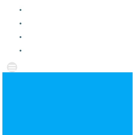
HOME
ABOUT US
OUR SERVICES
CONTACT US