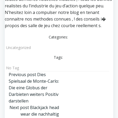
realistes du l’industrie du jeu d’action quelque peu.
N’hesitez loin a compulser notre blog en tenant
connaitre nos methodes connues , ! des conseils i�
propos des salle de jeu chez courbe reellement s.
Categories:
Uncategorized
Tags:
No Tag
Post
Previous post
Dies
Spielsaal de Monte-Carlo:
navigation
Die eine Globus der
Darbieten weiters Positiv
darstellen
Post
Next post
Blackjack head
wear die nachhaltig