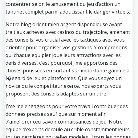
concentrer selon le amusement du jeu d’action un
tantinet complet parmi adoucissant le danger virtuels.
Notre blog orient mien argent dispendieuse ayant
trait aux acheves avec casinos du trajectoire, amenant
des conseils, vos crucial avec les tactiques avec vous
orienter pour organiser vos gestions. Y comprenons
qui chaque equipier joue leurs attractions avec les
defis diverses, c’est pourquoi j’me apportons des
choses poussees en surfant sur importante gamme a
l�egard de jeu et plateformes. Que vous soyez un
novice ou le competiteur exerce, nos experts vous
proposent des conseils adaptes sur un titre.
J’me me engageons pour votre travail contribuer des
donnees precises sauf que sur moment afin
d’ameliorer ceci savoir connaissances de jeu. Notre
equipe d’experts deroule au crible constamment leurs
toutes dernieres nouvelles modeles , ! tous les bonnes