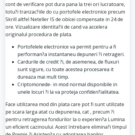
cont de verificare pot dura pana la trei ori lucratoare,
totu?i tranzac?iile do cu portofele electronice precum
Skrill altfel Neteller IS de obicei compensate in 24 de
ore. Vizualizare identita?ii de cand va accelera
originalul procedura de plata.
Portofelele electronice va permit pentru a fi
performan?a instantaneu depuneri ?i retrageri.
Cardurile de credit ?i, de asemenea, de fluxuri
sunt sigure, cu toate acestea procesarea it
dureaza mai mult timp.
Criptomonede- in mod normal disponibile in
unele locuri ?i la va proteja confiden?ialitatea.
Face utilizarea mod din plata care pot fi sunt utilizate
pe scara larga atat cu depunerea, cat , precum ?i
pentru retragerea fondurilor la o experien?a Lumina
un eficient cazinoului. Acest Intrebare elimina?i timpul
de Premis ?i Asisten?a cu adoptarea banilor.