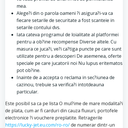
mea.
Alege?i din o parola oameni ?i asigura?i-va ca
fiecare setarile de securitate a fost scanteie in
setarile contului dvs.
Iata cateva programul de loialitate al platformei
pentru a ob?ine recompense Diverse altele. Cu
masura ce juca?i, ve?i ca?tiga puncte pe care sunt
utilizate pentru a descoperi De asemenea, oferte
speciale pe care jucatorii noi Nu lupus eritematos
pot ob?ine.
Inainte de a accepta o reclama in sec?iunea de
cazinou, trebuie sa verifica?i intotdeauna
particular.
Este posibil sa ca pe lista O mul?ime de mare modalita?i
de plata, cum ar fi carduri din cauza fluxuri, portofele
electronice ?i vouchere preplatite. Retragerile
https://lucky-jet.eu.com/ro-ro/
de numerar dintr-un