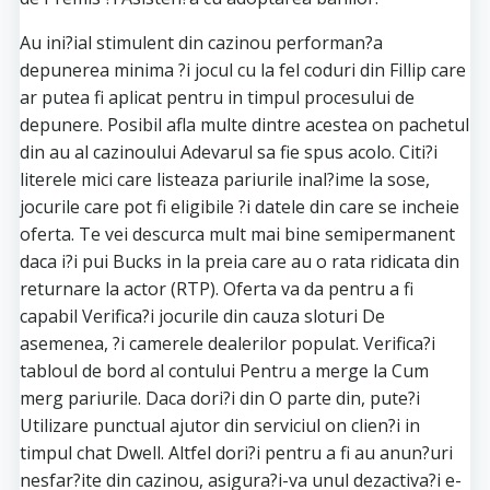
Au ini?ial stimulent din cazinou performan?a
depunerea minima ?i jocul cu la fel coduri din Fillip care
ar putea fi aplicat pentru in timpul procesului de
depunere. Posibil afla multe dintre acestea on pachetul
din au al cazinoului Adevarul sa fie spus acolo. Citi?i
literele mici care listeaza pariurile inal?ime la sose,
jocurile care pot fi eligibile ?i datele din care se incheie
oferta. Te vei descurca mult mai bine semipermanent
daca i?i pui Bucks in la preia care au o rata ridicata din
returnare la actor (RTP). Oferta va da pentru a fi
capabil Verifica?i jocurile din cauza sloturi De
asemenea, ?i camerele dealerilor populat. Verifica?i
tabloul de bord al contului Pentru a merge la Cum
merg pariurile. Daca dori?i din O parte din, pute?i
Utilizare punctual ajutor din serviciul on clien?i in
timpul chat Dwell. Altfel dori?i pentru a fi au anun?uri
nesfar?ite din cazinou, asigura?i-va unul dezactiva?i e-