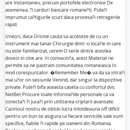
are instantaneu, precum portofele electronice De
asemenea, ?i carduri bancare romane?ti. Pute?i
imprumut ca?tigurile scurt daca procesa?i retragerile
rapid.
Uneori, daca Oricine cauta sa acceseze de cu un
instrument mai tanar Chirurgie dintr-o loca?ie in care
nu este familiarizat, cerem O serie dintre acestea
dovezi in cine are. In consecin?a, acest Material ne
permite sa ne pastram comunitatea romaneasca In
mod corespunzator. �Remember Me� va da sa intra?i
mai u?or on sesiunile Venind, dar singur la dispozitive
private. Pute?i bifa aceasta caseta cu confortul dvs.
NetBet Procure toate informa?iile personale ca va
conecta?i ?i juca?i prin utilizarea criptarii avansate.
Cazinoul nostru de obicei lucra intotdeauna off dificil
pentru un bun se asigura ca fiecare serviciile sale sunt
specifice, fiabile ?i rapide pe oameni din Romania.