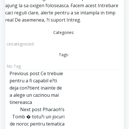
ajung la sa oxigen foloseasca. Facem acest Intrebare
caci reguli clare, alerte pentru a se intampla in timp
real De asemenea, ?i suport Intreg.
Categories:
Uncategorized
Tags:
No Tag
Post
Previous post
Ce trebuie
pentru a fi capabil e?ti
navigation
deja con?tient inainte de
a alege un cazinou mai
tinereasca
Post
Next post
Pharaoh’s
Tomb � totu?i un jocuri
navigation
de noroc pentru tematica