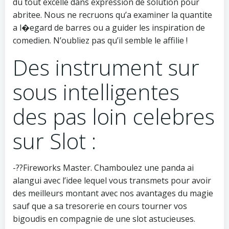
du tout excelle dans expression de solution pour
abritee. Nous ne recruons qu’a examiner la quantite
a l�egard de barres ou a guider les inspiration de
comedien. N’oubliez pas qu’il semble le affilie !
Des instrument sur
sous intelligentes
des pas loin celebres
sur Slot :
-??Fireworks Master. Chamboulez une panda ai
alangui avec l’idee lequel vous transmets pour avoir
des meilleurs montant avec nos avantages du magie
sauf que a sa tresorerie en cours tourner vos
bigoudis en compagnie de une slot astucieuses.