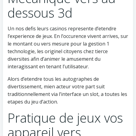
dessous 3d
Un nos defis leurs casinos represente d’etendre
l’experience de jeux. En l’occurence vivent arrives, sur
le montant ou vers mesure pour la gestion 1
technologie, les originel citoyens chez tierce
diversites afin d’animer le amusement du
interagissant en tenant l’utilisateur.
Alors d’etendre tous les autographes de
divertissement, mien acteur votre part suit
traditionnellement via l’interface un slot, a toutes les
etapes du jeu d’action.
Pratique de jeux vos
appareil vers