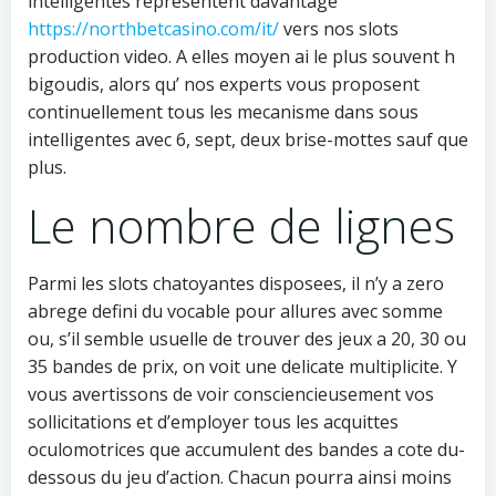
intelligentes representent davantage
https://northbetcasino.com/it/
vers nos slots
production video. A elles moyen ai le plus souvent h
bigoudis, alors qu’ nos experts vous proposent
continuellement tous les mecanisme dans sous
intelligentes avec 6, sept, deux brise-mottes sauf que
plus.
Le nombre de lignes
Parmi les slots chatoyantes disposees, il n’y a zero
abrege defini du vocable pour allures avec somme
ou, s’il semble usuelle de trouver des jeux a 20, 30 ou
35 bandes de prix, on voit une delicate multiplicite. Y
vous avertissons de voir consciencieusement vos
sollicitations et d’employer tous les acquittes
oculomotrices que accumulent des bandes a cote du-
dessous du jeu d’action. Chacun pourra ainsi moins