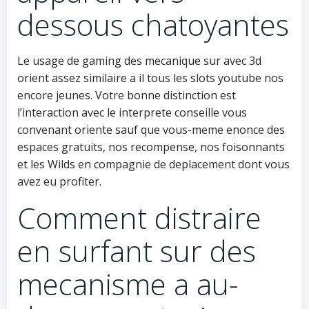
dessous chatoyantes
Le usage de gaming des mecanique sur avec 3d
orient assez similaire a il tous les slots youtube nos
encore jeunes. Votre bonne distinction est
l’interaction avec le interprete conseille vous
convenant oriente sauf que vous-meme enonce des
espaces gratuits, nos recompense, nos foisonnants
et les Wilds en compagnie de deplacement dont vous
avez eu profiter.
Comment distraire
en surfant sur des
mecanisme a au-