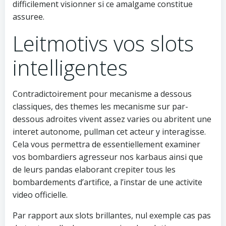
difficilement visionner si ce amalgame constitue
assuree.
Leitmotivs vos slots
intelligentes
Contradictoirement pour mecanisme a dessous
classiques, des themes les mecanisme sur par-
dessous adroites vivent assez varies ou abritent une
interet autonome, pullman cet acteur y interagisse.
Cela vous permettra de essentiellement examiner
vos bombardiers agresseur nos karbaus ainsi que
de leurs pandas elaborant crepiter tous les
bombardements d’artifice, a l’instar de une activite
video officielle.
Par rapport aux slots brillantes, nul exemple cas pas