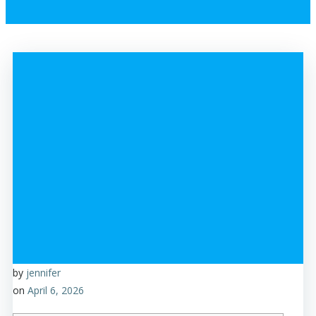
by
jennifer
on
April 6, 2026