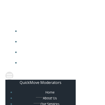
Skip
to
content
HOME
ABOUT US
OUR SERVICES
CONTACT US
QuickMove Moderators
Home
About Us
Our Services