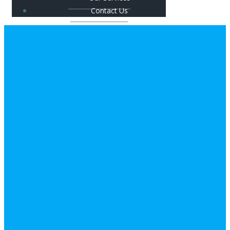
Contact Us