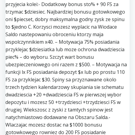
przyjecia kolei:- Dodatkowy bonus sto% + 90 FS za
trzymac $dziesiec. Najbardziej bonusu gotowkowego
oni $piecset, dobry maksymalna godny zysk ze spinu
to $jedno C. Korzysci mozesz wyplacic na Wiodace
Saldo nastepowaniu obroceniu ktorzy maja
wspolczynnikiem x40. – Motywacja 75% posiadania
przyklejac $dziesiatka lub moze ochrona dwadziescia
piec% – do wyboru. Szczyt wart bonusu
ubezpieczeniowego oni razem z $500. – Motywacja na
funkcji lx FS posiadania depozyt $x lub po prostu 110
FS za przyklejac $30. Spiny sa przyznawane okolo
trzech tydzien kalendarzowy skupiania sie schematu
dwadziescia +20 +dwadziescia FS w pierwszej wybor
depozytu i mozesz 50 +trzydziesci +trzydziesci FS w
drugiej. Wiekszosc z zyski z tamtych spinow jest
natychmiastowo dodawane na Obszaru Salda.-
Wlaczajac mozesz dostac na $1000 bonusu
gotowkowego rowniez do 200 FS posiadanie