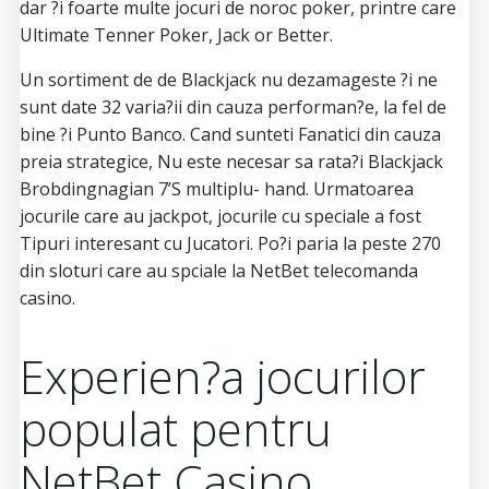
dar ?i foarte multe jocuri de noroc poker, printre care
Ultimate Tenner Poker, Jack or Better.
Un sortiment de de Blackjack nu dezamageste ?i ne
sunt date 32 varia?ii din cauza performan?e, la fel de
bine ?i Punto Banco. Cand sunteti Fanatici din cauza
preia strategice, Nu este necesar sa rata?i Blackjack
Brobdingnagian 7’S multiplu- hand. Urmatoarea
jocurile care au jackpot, jocurile cu speciale a fost
Tipuri interesant cu Jucatori. Po?i paria la peste 270
din sloturi care au spciale la NetBet telecomanda
casino.
Experien?a jocurilor
populat pentru
NetBet Casino