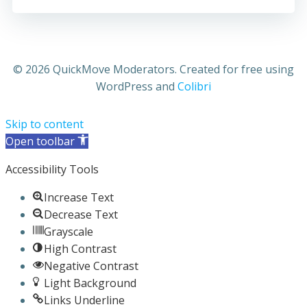
© 2026 QuickMove Moderators. Created for free using
WordPress and
Colibri
Skip to content
Open toolbar
Accessibility Tools
Increase Text
Decrease Text
Grayscale
High Contrast
Negative Contrast
Light Background
Links Underline