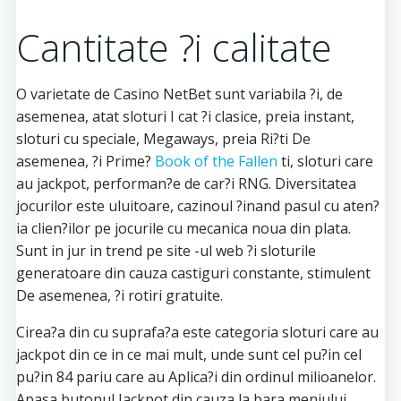
Cantitate ?i calitate
O varietate de Casino NetBet sunt variabila ?i, de
asemenea, atat sloturi I cat ?i clasice, preia instant,
sloturi cu speciale, Megaways, preia Ri?ti De
asemenea, ?i Prime?
Book of the Fallen
ti, sloturi care
au jackpot, performan?e de car?i RNG. Diversitatea
jocurilor este uluitoare, cazinoul ?inand pasul cu aten?
ia clien?ilor pe jocurile cu mecanica noua din plata.
Sunt in jur in trend pe site -ul web ?i sloturile
generatoare din cauza castiguri constante, stimulent
De asemenea, ?i rotiri gratuite.
Cirea?a din cu suprafa?a este categoria sloturi care au
jackpot din ce in ce mai mult, unde sunt cel pu?in cel
pu?in 84 pariu care au Aplica?i din ordinul milioanelor.
Apasa butonul Jackpot din cauza la bara meniului