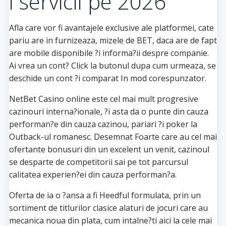
i servicii pe 2026
Afla care vor fi avantajele exclusive ale platformei, cate
pariu are in furnizeaza, mizele de BET, daca are de fapt
are mobile disponibile ?i informa?ii despre companie.
Ai vrea un cont? Click la butonul dupa cum urmeaza, se
deschide un cont ?i comparat In mod corespunzator.
NetBet Casino online este cel mai mult progresive
cazinouri interna?ionale, ?i asta da o punte din cauza
performan?e din cauza cazinou, pariari ?i poker la
Outback-ul romanesc. Desemnat Foarte care au cel mai
ofertante bonusuri din un excelent un venit, cazinoul
se desparte de competitorii sai pe tot parcursul
calitatea experien?ei din cauza performan?a.
Oferta de ia o ?ansa a fi Heedful formulata, prin un
sortiment de titlurilor clasice alaturi de jocuri care au
mecanica noua din plata, cum intalne?ti aici la cele mai