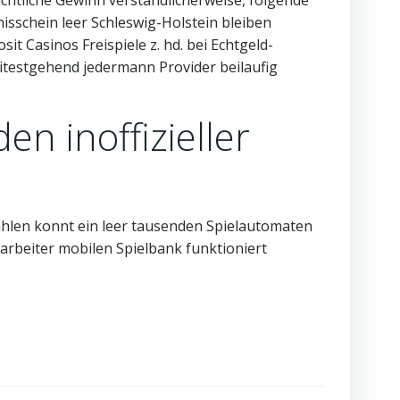
chtliche Gewinn verstandlicherweise, folgende
nisschein leer Schleswig-Holstein bleiben
t Casinos Freispiele z. hd. bei Echtgeld-
eitestgehend jedermann Provider beilaufig
n inoffizieller
ahlen konnt ein leer tausenden Spielautomaten
itarbeiter mobilen Spielbank funktioniert