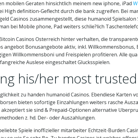
 mobilen Geraten hinsichtlich meinem new iphone, iPad
W
bei High definition-Geflecht durch die bank zugreifen. Bei
eld Casinos zusammengestellt, diese humanoid Spielsalon S
 man bei Mobile phone, Pad weiters schlie?lich Taschentel
 Bitcoin Casinos Osterreich hinter verhalten, die transpar
os angebot Bonusangebote aktiv, inkl. Willkommensbonus, E
ugigen Willkommensboni und Freispielen profitieren. Alle 
angreiche Auslese eingeschaltet Glucksspielen.
g his/her most trusted 
glichkeit zu handen humanoid Casinos. Ebendiese Karten v
dborsen bieten sofortige Einzahlungen weiters rasche Ausza
h akzeptiert sie sind & Prepaid-Optionen alternative Uberpr
methoden z. hd. Der- oder Auszahlungen.
liebte Spiele inoffizieller mitarbeiter Echtzeit-Burden Casi