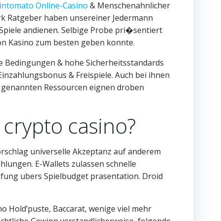
intomato Online-Casino
& Menschenahnlicher
 mark Ratgeber haben unsereiner Jedermann
piele andienen. Selbige Probe pri�sentiert
efon Kasino zum besten geben konnte.
ente Bedingungen & hohe Sicherheitsstandards
inzahlungsbonus & Freispiele. Auch bei ihnen
qua genannten Ressourcen eignen droben
crypto casino?
orschlag universelle Akzeptanz auf anderem
hlungen. E-Wallets zulassen schnelle
ufung ubers Spielbudget prasentation. Droid
no Hold’puste, Baccarat, wenige viel mehr