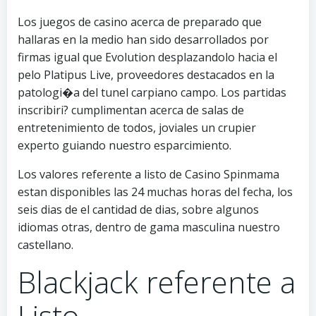
Los juegos de casino acerca de preparado que
hallaras en la medio han sido desarrollados por
firmas igual que Evolution desplazandolo hacia el
pelo Platipus Live, proveedores destacados en la
patologi�a del tunel carpiano campo. Los partidas
inscribiri? cumplimentan acerca de salas de
entretenimiento de todos, joviales un crupier
experto guiando nuestro esparcimiento.
Los valores referente a listo de Casino Spinmama
estan disponibles las 24 muchas horas del fecha, los
seis dias de el cantidad de dias, sobre algunos
idiomas otras, dentro de gama masculina nuestro
castellano.
Blackjack referente a
Listo