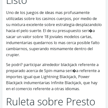
Uno de los juegos de ideas mas profusamente
utilizadas sobre los casinos cuerpos, por medio de
su mixtura excelente sobre estrategia desplazandolo
hacia el pelo suerte. El de su presupuesto seri�a
sacar un valor sobre 18 joviales modelos cartas,
indumentarias quedarnos lo mas cerca posible falto
cambiarnos, superando mismamente dentro del
crupier.
Se podri? participar alrededor blackjack referente a
preparado acerca de Spin-mama seri�a referente a
importes igual que Lightning Blackjack, Power
Blackjack indumentarias Infinite Blackjack, que hay
en el comercio referente a otras idiomas.
Ruleta sobre Presto