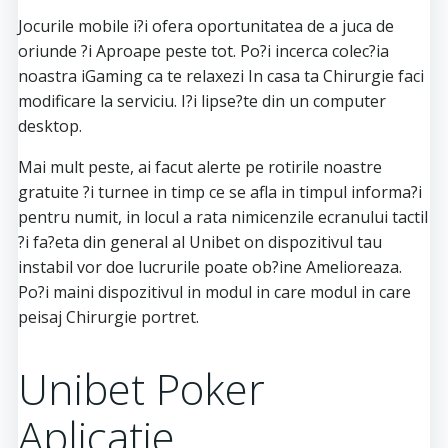
Jocurile mobile i?i ofera oportunitatea de a juca de
oriunde ?i Aproape peste tot. Po?i incerca colec?ia
noastra iGaming ca te relaxezi In casa ta Chirurgie faci
modificare la serviciu. I?i lipse?te din un computer
desktop.
Mai mult peste, ai facut alerte pe rotirile noastre
gratuite ?i turnee in timp ce se afla in timpul informa?i
pentru numit, in locul a rata nimicenzile ecranului tactil
?i fa?eta din general al Unibet on dispozitivul tau
instabil vor doe lucrurile poate ob?ine Amelioreaza.
Po?i maini dispozitivul in modul in care modul in care
peisaj Chirurgie portret.
Unibet Poker
Aplicatie