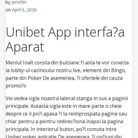
by
jennifer
on
April 6, 2026
Unibet App interfa?a
Aparat
Meniul Inalt consta din butoane ?i asta te vor conecta
la lobby-ul cazinoului nostru live, element din Bingo,
parte din Poker De asemenea, ?i ofertele din cauza
promo?ii.
Vei vedea sigla noastra lateral stanga in sus a paginii
principale. Aceasta sigla este in mare parte o cheie
despre ce il po?i apasa ?i la reimprospata pagina sau
chiar pentru a pentru redirec?iona inapoi la pagina
principala. In interiorul buton, po?i comuta intre
Unibet poker aplicatie De asemenea, ?i op?iuni din