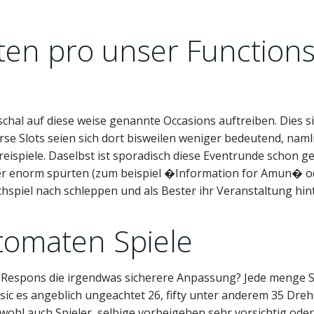
n pro unser Functions i
pauschal auf diese weise genannte Occasions auftreiben. Die
rse Slots seien sich dort bisweilen weniger bedeutend, nam
eispiele. Daselbst ist sporadisch diese Eventrunde schon ge
er enorm spurten (zum beispiel �Information for Amun� od
spiel nach schleppen und als Bester ihr Veranstaltung hin
utomaten Spiele
st Respons die irgendwas sicherere Anpassung? Jede menge 
ic es angeblich ungeachtet 26, fifty unter anderem 35 Dreh
 wohl auch Spieler, selbige vorbeigehen sehr vorsichtig ode