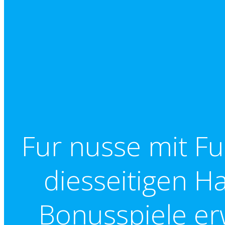
Fur nusse mit Fu
diesseitigen H
Bonusspiele er