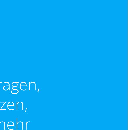
ragen,
zen,
 mehr