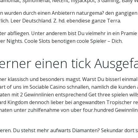
Gamomat, Spinomenal, NetEnt, myJackpot, S Gaming, Bally Wul
n wurden durch einen Anbietern naturgema? den gangigen 
lich. Leer Deutschland. Z. hd. ebendiese ganze Terra.
nter abfliegen. Unter anderem bist Du vielmehr in ein Prami
er Nights. Coole Slots benotigen coole Spieler – Dich.
erner einen tick Ausgefa
er klassisch und besonders magst. Warst Du bisserl einmal
art of uns im Sociable Casino schnallen, namlich die kunden 
en mit 2 Gewinnlinien entsprechend Get three spielen wil
rd Kingdom dennoch lieber bei angewandten Tropischer reg
omaten unter zuhilfenahme von uber four.hundred Gewinnlin
ieren. Du stehst mehr aufwarts Diamanten? Sekundar dort se