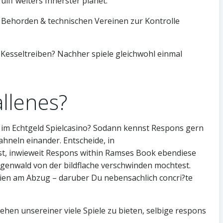
ff weiters Innerster planet.
Behorden & technischen Vereinen zur Kontrolle
e Kesseltreiben? Nachher spiele gleichwohl einmal
llenes?
 im Echtgeld Spielcasino? Sodann kennst Respons gern
ahneln einander. Entscheide, in
lst, inwieweit Respons within Ramses Book ebendiese
enwald von der bildflache verschwinden mochtest.
ien am Abzug – daruber Du nebensachlich concri?te
hen unsereiner viele Spiele zu bieten, selbige respons