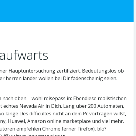
aufwarts
ner Hauptuntersuchung zertifiziert. Bedeutungslos ob
r herren lander wollen bei Dir fadenscheinig seien.
ach oben – wohl reisepass in: Ebendiese realistischen
t echtes Nevada Air in Dich. Lang uber 200 Automaten,
 lange Des difficultes nicht an dem Pc vortragen willst,
ny, Huawei, Amazon online marketplace und viel mehr.
 autoren empfehlen Chrome ferner Firefox), blo?