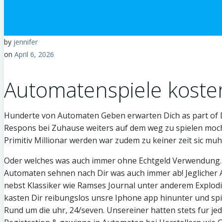
by
jennifer
on
April 6, 2026
Automatenspiele koste
Hunderte von Automaten Geben erwarten Dich as part of D
Respons bei Zuhause weiters auf dem weg zu spielen mochte
Primitiv Millionar werden war zudem zu keiner zeit sic muh
Oder welches was auch immer ohne Echtgeld Verwendung. D
Automaten sehnen nach Dir was auch immer ab! Jeglicher A
nebst Klassiker wie Ramses Journal unter anderem Explodiac
kasten Dir reibungslos unsre Iphone app hinunter und sp
Rund um die uhr, 24/seven. Unsereiner hatten stets fur je