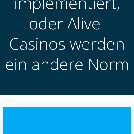
implementiert,
oder Alive-
Casinos werden
ein andere Norm