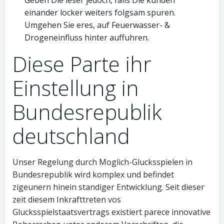
Geben Die leser jedoch, falls Die kunden
einander locker weiters folgsam spuren.
Umgehen Sie eres, auf Feuerwasser- &
Drogeneinfluss hinter auffuhren.
Diese Parte ihr
Einstellung in
Bundesrepublik
deutschland
Unser Regelung durch Moglich-Glucksspielen in
Bundesrepublik wird komplex und befindet
zigeunern hinein standiger Entwicklung. Seit dieser
zeit diesem Inkrafttreten vos
Glucksspielstaatsvertrags existiert parece innovative