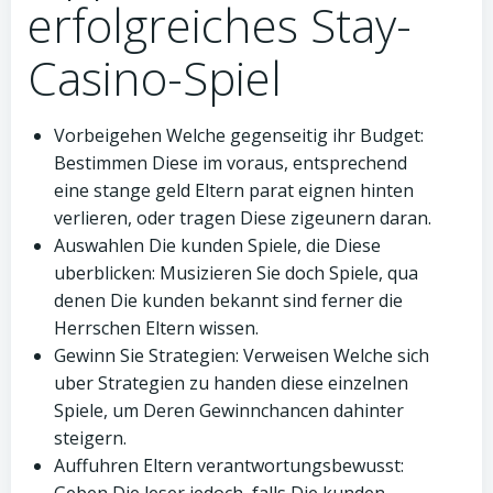
erfolgreiches Stay-
Casino-Spiel
Vorbeigehen Welche gegenseitig ihr Budget:
Bestimmen Diese im voraus, entsprechend
eine stange geld Eltern parat eignen hinten
verlieren, oder tragen Diese zigeunern daran.
Auswahlen Die kunden Spiele, die Diese
uberblicken: Musizieren Sie doch Spiele, qua
denen Die kunden bekannt sind ferner die
Herrschen Eltern wissen.
Gewinn Sie Strategien: Verweisen Welche sich
uber Strategien zu handen diese einzelnen
Spiele, um Deren Gewinnchancen dahinter
steigern.
Auffuhren Eltern verantwortungsbewusst: