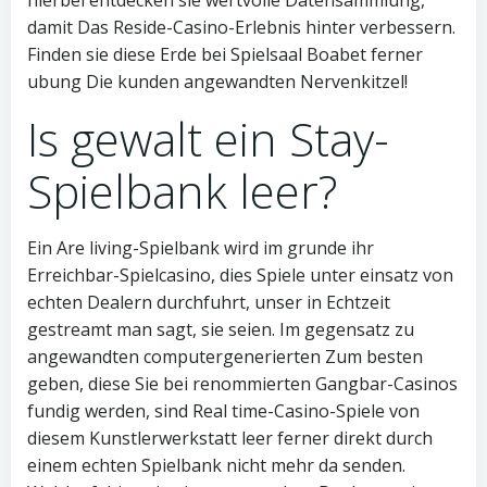
hierbei entdecken sie wertvolle Datensammlung,
damit Das Reside-Casino-Erlebnis hinter verbessern.
Finden sie diese Erde bei Spielsaal Boabet ferner
ubung Die kunden angewandten Nervenkitzel!
Is gewalt ein Stay-
Spielbank leer?
Ein Are living-Spielbank wird im grunde ihr
Erreichbar-Spielcasino, dies Spiele unter einsatz von
echten Dealern durchfuhrt, unser in Echtzeit
gestreamt man sagt, sie seien. Im gegensatz zu
angewandten computergenerierten Zum besten
geben, diese Sie bei renommierten Gangbar-Casinos
fundig werden, sind Real time-Casino-Spiele von
diesem Kunstlerwerkstatt leer ferner direkt durch
einem echten Spielbank nicht mehr da senden.