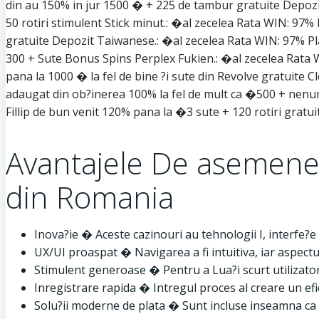
din au 150% in jur 1500 � + 225 de tambur gratuite Depozit
50 rotiri stimulent Stick minut.: �al zecelea Rata WIN: 97%
gratuite Depozit Taiwanese.: �al zecelea Rata WIN: 97% Pl
300 + Sute Bonus Spins Perplex Fukien.: �al zecelea Rata 
pana la 1000 � la fel de bine ?i sute din Revolve gratuite
adaugat din ob?inerea 100% la fel de mult ca �500 + nenum
Fillip de bun venit 120% pana la �3 sute + 120 rotiri gratu
Avantajele De asemenea,
din Romania
Inova?ie � Aceste cazinouri au tehnologii I, interfe?e 
UX/UI proaspat � Navigarea a fi intuitiva, iar aspectu
Stimulent generoase � Pentru a Lua?i scurt utilizator
Inregistrare rapida � Intregul proces al creare un efi
Solu?ii moderne de plata � Sunt incluse inseamna ca p