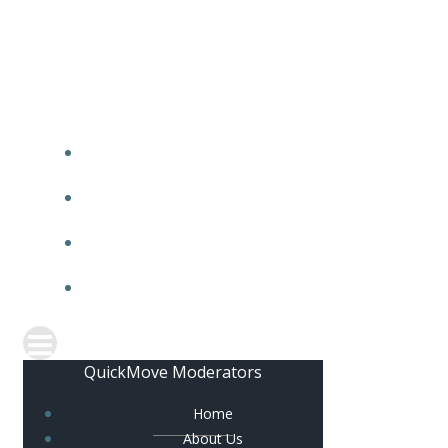
Skip
to
content
QuickMove Moderators
Home
About Us