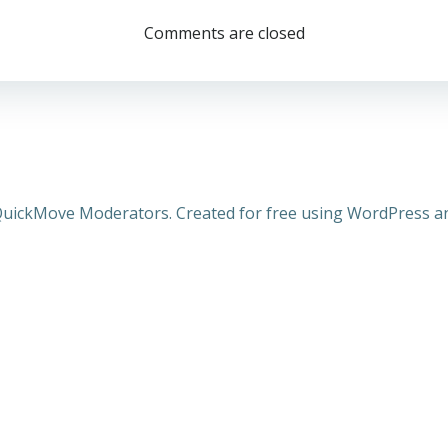
Comments are closed
uickMove Moderators. Created for free using WordPress 