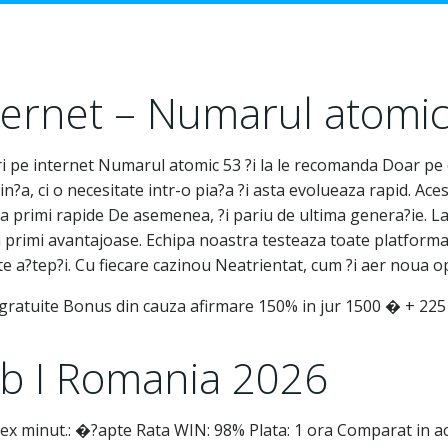
nternet – Numarul atomic
 internet Numarul atomic 53 ?i la le recomanda Doar pe cel
n?a, ci o necesitate intr-o pia?a ?i asta evolueaza rapid. A
 primi rapide De asemenea, ?i pariu de ultima genera?ie. La 
 va primi avantajoase. Echipa noastra testeaza toate platfor
a te a?tep?i. Cu fiecare cazinou Neatrientat, cum ?i aer noua
i gratuite Bonus din cauza afirmare 150% in jur 1500 � + 2
eb I Romania 2026
lex minut.: �?apte Rata WIN: 98% Plata: 1 ora Comparat in ac