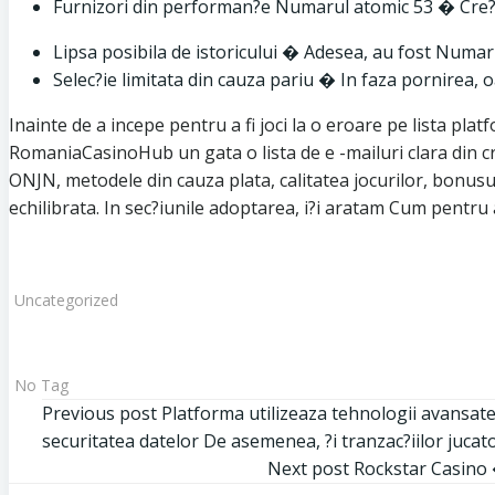
Furnizori din performan?e Numarul atomic 53 � Cre?te t
Lipsa posibila de istoricului � Adesea, au fost Numarul
Selec?ie limitata din cauza pariu � In faza pornirea, 
Inainte de a incepe pentru a fi joci la o eroare pe lista plat
RomaniaCasinoHub un gata o lista de e -mailuri clara din c
ONJN, metodele din cauza plata, calitatea jocurilor, bonusu
echilibrata. In sec?iunile adoptarea, i?i aratam Cum pentru 
Uncategorized
No Tag
Post
Previous post
Platforma utilizeaza tehnologii avansate 
securitatea datelor De asemenea, ?i tranzac?iilor jucato
navigation
Post
Next post
Rockstar Casino �