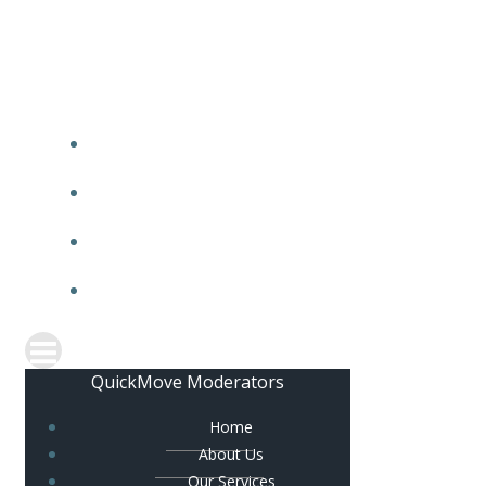
Skip
to
content
HOME
ABOUT US
OUR SERVICES
CONTACT US
QuickMove Moderators
Home
About Us
Our Services