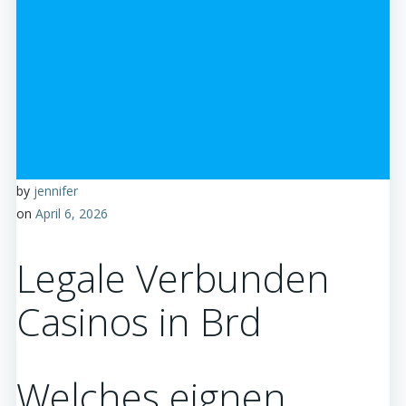
by
jennifer
on
April 6, 2026
Legale Verbunden
Casinos in Brd
Welches eignen