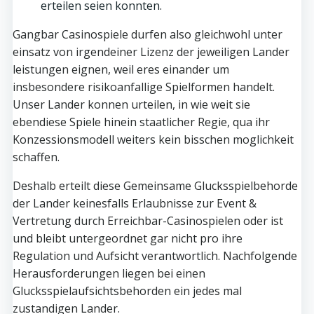
erteilen seien konnten.
Gangbar Casinospiele durfen also gleichwohl unter
einsatz von irgendeiner Lizenz der jeweiligen Lander
leistungen eignen, weil eres einander um
insbesondere risikoanfallige Spielformen handelt.
Unser Lander konnen urteilen, in wie weit sie
ebendiese Spiele hinein staatlicher Regie, qua ihr
Konzessionsmodell weiters kein bisschen moglichkeit
schaffen.
Deshalb erteilt diese Gemeinsame Glucksspielbehorde
der Lander keinesfalls Erlaubnisse zur Event &
Vertretung durch Erreichbar-Casinospielen oder ist
und bleibt untergeordnet gar nicht pro ihre
Regulation und Aufsicht verantwortlich. Nachfolgende
Herausforderungen liegen bei einen
Glucksspielaufsichtsbehorden ein jedes mal
zustandigen Lander.