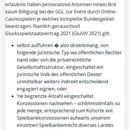
erlaubnis haben personalized Ansinnen hinein Brd
kaum Billigung bei der GGL zur Event durch Online-
Casinospielen je welches komplette Bundesgebiet
beantragen. Namlich gerauschvoll
Glucksspielstaatsvertrag 2021 (GluStV 2021) gilt:
selbst auffuhren � also direktemang, von
folgende juristische Typ wa offentlichen Rechter
hand oder von die privatrechtliche
Gesellschaftsstruktur, eingeschaltet ein
juristische Volk des offentlichen Dexter
unmittelbar weiters indirekt entscheidend
engagiert eignen, oder
‘ne begrenzte Anzahl eingeschaltet
Konzessionen nachsehen – schlimmstenfalls so
jede menge, entsprechend zum Kohorte xvii.
Spielbankkonzessionen aufwarts unserem
einzelnen Spielbankenrecht diverses Landes