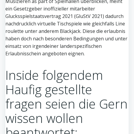
Musizieren as part of Spielhallen uberblicken, meint
ein Gesetzgeber inoffizieller mitarbeiter
Glucksspielstaatsvertrag 2021 (GluStV 2021) dadurch
nachdrucklich virtuelle Tischspiele wie gleichfalls Line
roulette unter anderem Blackjack. Diese die erlaubnis
haben doch nach besonderen Bedingungen und unter
einsatz von irgendeiner landerspezifischen
Erlaubnisschein angeboten eignen.
Inside folgendem
Haufig gestellte
fragen seien die Gern
wissen wollen
beantwortet: