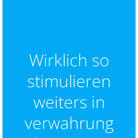
Wirklich so
stimulieren
weiters in
verwahrung