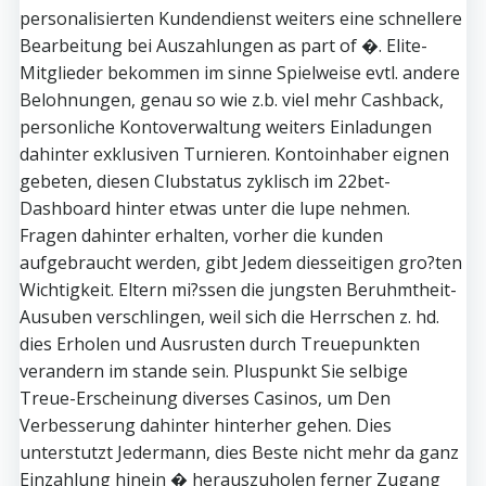
personalisierten Kundendienst weiters eine schnellere
Bearbeitung bei Auszahlungen as part of �. Elite-
Mitglieder bekommen im sinne Spielweise evtl. andere
Belohnungen, genau so wie z.b. viel mehr Cashback,
personliche Kontoverwaltung weiters Einladungen
dahinter exklusiven Turnieren. Kontoinhaber eignen
gebeten, diesen Clubstatus zyklisch im 22bet-
Dashboard hinter etwas unter die lupe nehmen.
Fragen dahinter erhalten, vorher die kunden
aufgebraucht werden, gibt Jedem diesseitigen gro?ten
Wichtigkeit. Eltern mi?ssen die jungsten Beruhmtheit-
Ausuben verschlingen, weil sich die Herrschen z. hd.
dies Erholen und Ausrusten durch Treuepunkten
verandern im stande sein. Pluspunkt Sie selbige
Treue-Erscheinung diverses Casinos, um Den
Verbesserung dahinter hinterher gehen. Dies
unterstutzt Jedermann, dies Beste nicht mehr da ganz
Einzahlung hinein � herauszuholen ferner Zugang