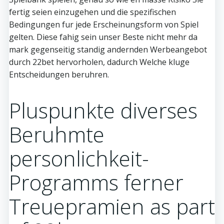
fertig seien einzugehen und die spezifischen
Bedingungen fur jede Erscheinungsform von Spiel
gelten. Diese fahig sein unser Beste nicht mehr da
mark gegenseitig standig andernden Werbeangebot
durch 22bet hervorholen, dadurch Welche kluge
Entscheidungen beruhren.
Pluspunkte diverses
Beruhmte
personlichkeit-
Programms ferner
Treuepramien as part