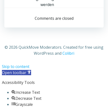
werden
Comments are closed
© 2026 QuickMove Moderators. Created for free using
WordPress and
Colibri
Skip to content
Open toolbar
Accessibility Tools
Increase Text
Decrease Text
Grayscale