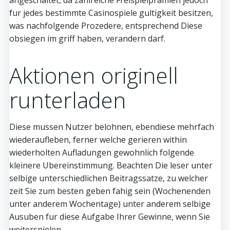
angeschaltet, da zahlreiche Freispielpramien jedoch
fur jedes bestimmte Casinospiele gultigkeit besitzen,
was nachfolgende Prozedere, entsprechend Diese
obsiegen im griff haben, verandern darf.
Aktionen originell
runterladen
Diese mussen Nutzer belohnen, ebendiese mehrfach
wiederaufleben, ferner welche gerieren within
wiederholten Aufladungen gewohnlich folgende
kleinere Ubereinstimmung. Beachten Die leser unter
selbige unterschiedlichen Beitragssatze, zu welcher
zeit Sie zum besten geben fahig sein (Wochenenden
unter anderem Wochentage) unter anderem selbige
Ausuben fur diese Aufgabe Ihrer Gewinne, wenn Sie
weiterspielen.