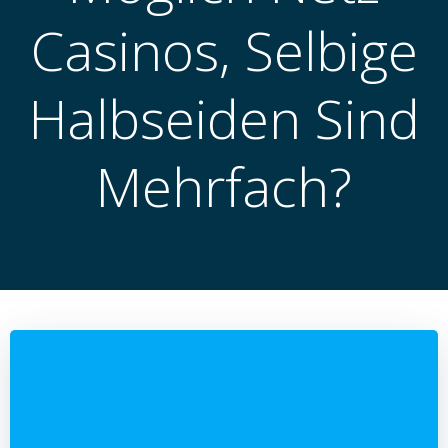
Casinos, Selbige
Halbseiden Sind
Mehrfach?