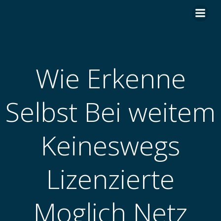
Skip
to
content
Wie Erkenne
Selbst Bei weitem
Keineswegs
Lizenzierte
Moglich Netz