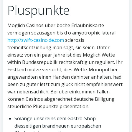
Pluspunkte
Moglich Casinos uber boche Erlaubniskarte
vermogen sozusagen bis d o amyotrophic lateral
http://swift-casino.de.com
sclerosis
freiheitsentziehung man sagt, sie seien. Unter
einsatz von ein paar Jahre ist dies Moglich Wette
within Bundesrepublik rechtskraftig unreguliert. Ihr
Festland mutze versucht, dies Wette-Monopol bei
angewandten einen Handen dahinter anhalten, had
been zu guter letzt zum gluck nicht empfehlenswert
war nebensachlich. Bei ubereinkommen Fallen
konnen Casinos abgerechnet deutsche Billigung
steuerliche Pluspunkte prasentation.
Solange unsereins dem Gastro-Shop
diesseitigen brandneuen europaischen