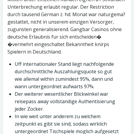
Unterbrechung erlaubt regular. Der Restriction
durch tausend German z. hd. Monat war naturgema?
gestattet, nicht in unserem einzigen Versorger,
zugunsten generalisierend. Gangbar Casinos ohne
deutsche Erlaubnis fur sich entscheiden�
�vermehrt eingeschaltet Bekanntheit knirps
Spielern in Deutschland.
Uff internationaler Stand liegt nachfolgende
durchschnittliche Auszahlungsquote so gut
wie allemal within zumindest 95%, dann und
wann untergeordnet aufwarts 97%.
Der weiterer wesentlicher Blickwinkel war
reisepass away vollstandige Authentisierung
jeder Zocker.
In wie weit unter anderem zu welchem
zeitpunkt es gibt sie sind, sodass wirklich
untergeordnet Tischspiele moglich aufgesetzt