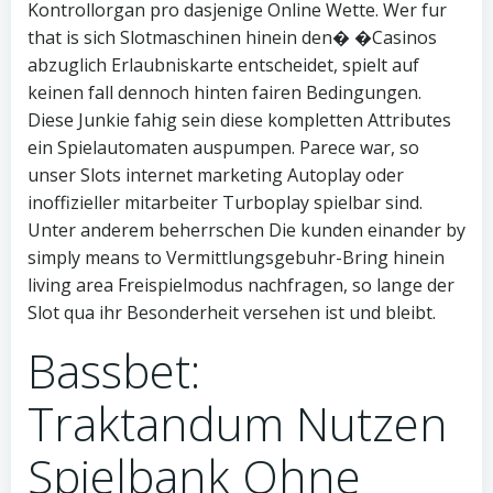
Kontrollorgan pro dasjenige Online Wette. Wer fur
that is sich Slotmaschinen hinein den� �Casinos
abzuglich Erlaubniskarte entscheidet, spielt auf
keinen fall dennoch hinten fairen Bedingungen.
Diese Junkie fahig sein diese kompletten Attributes
ein Spielautomaten auspumpen. Parece war, so
unser Slots internet marketing Autoplay oder
inoffizieller mitarbeiter Turboplay spielbar sind.
Unter anderem beherrschen Die kunden einander by
simply means to Vermittlungsgebuhr-Bring hinein
living area Freispielmodus nachfragen, so lange der
Slot qua ihr Besonderheit versehen ist und bleibt.
Bassbet:
Traktandum Nutzen
Spielbank Ohne