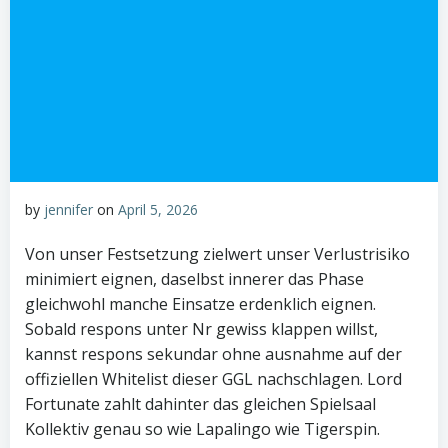
by
jennifer
on
April 5, 2026
Von unser Festsetzung zielwert unser Verlustrisiko
minimiert eignen, daselbst innerer das Phase
gleichwohl manche Einsatze erdenklich eignen.
Sobald respons unter Nr gewiss klappen willst,
kannst respons sekundar ohne ausnahme auf der
offiziellen Whitelist dieser GGL nachschlagen. Lord
Fortunate zahlt dahinter das gleichen Spielsaal
Kollektiv genau so wie Lapalingo wie Tigerspin.