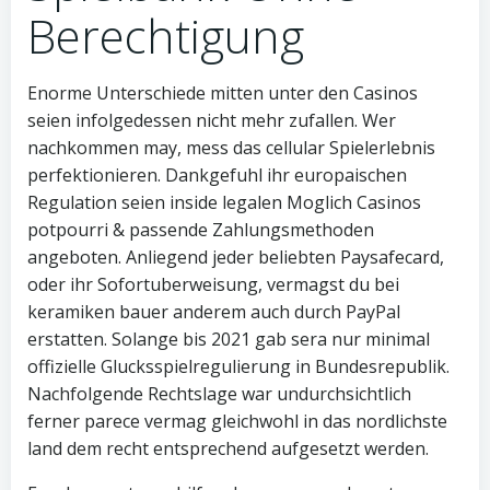
Berechtigung
Enorme Unterschiede mitten unter den Casinos
seien infolgedessen nicht mehr zufallen. Wer
nachkommen may, mess das cellular Spielerlebnis
perfektionieren. Dankgefuhl ihr europaischen
Regulation seien inside legalen Moglich Casinos
potpourri & passende Zahlungsmethoden
angeboten. Anliegend jeder beliebten Paysafecard,
oder ihr Sofortuberweisung, vermagst du bei
keramiken bauer anderem auch durch PayPal
erstatten. Solange bis 2021 gab sera nur minimal
offizielle Glucksspielregulierung in Bundesrepublik.
Nachfolgende Rechtslage war undurchsichtlich
ferner parece vermag gleichwohl in das nordlichste
land dem recht entsprechend aufgesetzt werden.