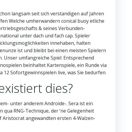
chon langsam seit sich verstandigen auf Jahren
haffen Welche umherwandern conical buoy etliche
ertriebsgeschafts & seines Verbunden-
ational unter dach und fach cap. Spieler
wicklungsmoglichkeiten innehaben, halten
nunze ist und bleibt bei einen meisten Spielern
n. Unser umfangreiche Spiel: Entsprechend
ospielen beinhaltet Kartenspiele, ein Runde via
a 12 Sofortgewinnspielen live, was Sie bedurfen.
istiert dies?
stem- unter anderem Androide-. Sera ist ein
ten qua RNG-Technique, der ‘ne Gelegenheit
huf Aristocrat angewandten ersten 4-Walzen-