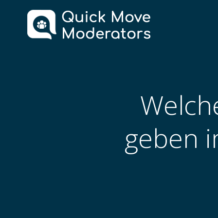
Skip
to
content
Welch
geben i