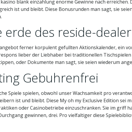
zo kasino blank einzahlung enorme Gewinne nach erreichen. 
greich ist und bleibt. Diese Bonusrunden man sagt, sie seien
.
e erde des reside-dealer
ebot ferner korpulent gefullten Aktionskalender, ein vor
respons lieber der Liebhaber bei traditionellen Tischspiele
 tippen, oder Dokumente man sagt, sie seien wiederum ange
ting Gebuhrenfrei
iche Spiele spielen, obwohl unser Wachsamkeit pro verant
bern ist und bleibt. Diese My oh my Exclusive Edition sei m
raktiken oder Casinobetriebe einzuschranken. Sie im griff
Durchgang gewinnen, drei. Pro vielfaltiger diese Spielebibli