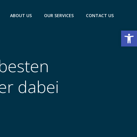
ABOUT US
OUR SERVICES
CONTACT US
Open
besten
er dabei