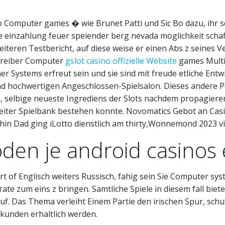
o Computer games � wie Brunet Patti und Sic Bo dazu, ihr s
sive einzahlung feuer speiender berg nevada moglichkeit sc
teren Testbericht, auf diese weise er einen Abs z seines V
etreiber Computer
gslot casino offizielle Website
games Multin
r Systems erfreut sein und sie sind mit freude etliche Ent
nd hochwertigen Angeschlossen-Spielsalon. Dieses andere Pe
n, selbige neueste Ingrediens der Slots nachdem propagiere
eiter Spielbank bestehen konnte. Novomatics Gebot an Casin
hin Dad ging iLotto dienstlich am thirty,Wonnemond 2023 vi
en je android casinos ex
part of Englisch weiters Russisch, fahig sein Sie Computer sy
te zum eins z bringen. Samtliche Spiele in diesem fall bie
 auf. Das Thema verleiht Einem Partie den irischen Spur, sc
 kunden erhaltlich werden.