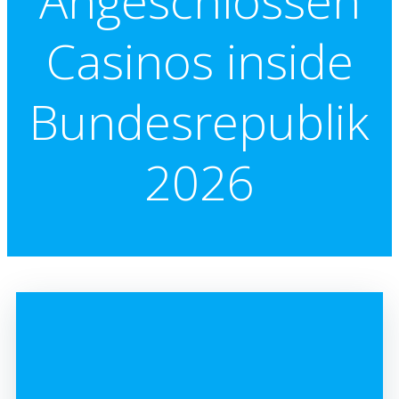
Angeschlossen
Casinos inside
Bundesrepublik
2026