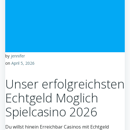
by
jennifer
on
April 5, 2026
Unser erfolgreichsten
Echtgeld Moglich
Spielcasino 2026
Du willst hinein Erreichbar Casinos mit Echtgeld