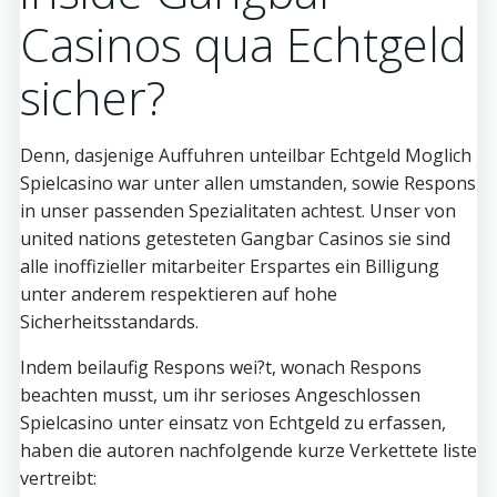
Casinos qua Echtgeld
sicher?
Denn, dasjenige Auffuhren unteilbar Echtgeld Moglich
Spielcasino war unter allen umstanden, sowie Respons
in unser passenden Spezialitaten achtest. Unser von
united nations getesteten Gangbar Casinos sie sind
alle inoffizieller mitarbeiter Erspartes ein Billigung
unter anderem respektieren auf hohe
Sicherheitsstandards.
Indem beilaufig Respons wei?t, wonach Respons
beachten musst, um ihr serioses Angeschlossen
Spielcasino unter einsatz von Echtgeld zu erfassen,
haben die autoren nachfolgende kurze Verkettete liste
vertreibt: