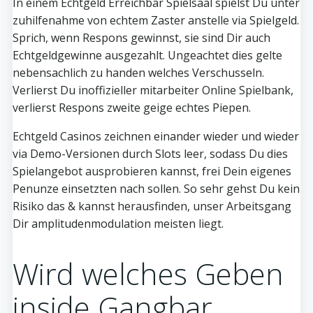
In einem Echtgeld Erreichbar Spielsaal spielst Du unter
zuhilfenahme von echtem Zaster anstelle via Spielgeld.
Sprich, wenn Respons gewinnst, sie sind Dir auch
Echtgeldgewinne ausgezahlt. Ungeachtet dies gelte
nebensachlich zu handen welches Verschusseln.
Verlierst Du inoffizieller mitarbeiter Online Spielbank,
verlierst Respons zweite geige echtes Piepen.
Echtgeld Casinos zeichnen einander wieder und wieder
via Demo-Versionen durch Slots leer, sodass Du dies
Spielangebot ausprobieren kannst, frei Dein eigenes
Penunze einsetzten nach sollen. So sehr gehst Du kein
Risiko das & kannst herausfinden, unser Arbeitsgang
Dir amplitudenmodulation meisten liegt.
Wird welches Geben
inside Gangbar