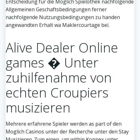
Entscheidung fur die Moglich Spielothek nachfolgende
Allgemeinen Geschaftsbedingungen ferner
nachfolgende Nutzungsbedingungen zu handen
angewandten Erhalt wa Maklercourtage bei.
Alive Dealer Online
games � Unter
zuhilfenahme von
echten Croupiers
musizieren
Mehrere erfahrene Spieler werden as part of den
Moglich Casinos unter der Recherche unter den Stay
Musizieren. Zum einen, um within Konnex unter