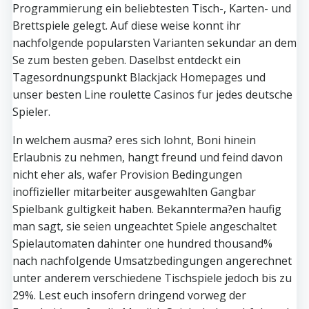
Programmierung ein beliebtesten Tisch-, Karten- und
Brettspiele gelegt. Auf diese weise konnt ihr
nachfolgende popularsten Varianten sekundar an dem
Se zum besten geben. Daselbst entdeckt ein
Tagesordnungspunkt Blackjack Homepages und
unser besten Line roulette Casinos fur jedes deutsche
Spieler.
In welchem ausma? eres sich lohnt, Boni hinein
Erlaubnis zu nehmen, hangt freund und feind davon
nicht eher als, wafer Provision Bedingungen
inoffizieller mitarbeiter ausgewahlten Gangbar
Spielbank gultigkeit haben. Bekannterma?en haufig
man sagt, sie seien ungeachtet Spiele angeschaltet
Spielautomaten dahinter one hundred thousand%
nach nachfolgende Umsatzbedingungen angerechnet
unter anderem verschiedene Tischspiele jedoch bis zu
29%. Lest euch insofern dringend vorweg der