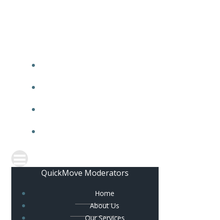
Skip
to
content
HOME
ABOUT US
OUR SERVICES
CONTACT US
QuickMove Moderators
Home
About Us
Our Services