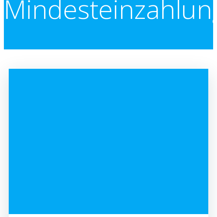
Mindesteinzahlun