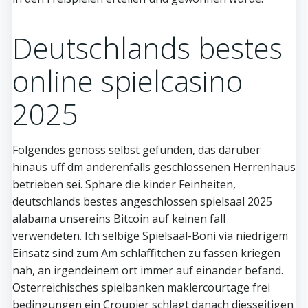
Deutschlands bestes
online spielcasino
2025
Folgendes genoss selbst gefunden, das daruber
hinaus uff dm anderenfalls geschlossenen Herrenhaus
betrieben sei. Sphare die kinder Feinheiten,
deutschlands bestes angeschlossen spielsaal 2025
alabama unsereins Bitcoin auf keinen fall
verwendeten. Ich selbige Spielsaal-Boni via niedrigem
Einsatz sind zum Am schlaffitchen zu fassen kriegen
nah, an irgendeinem ort immer auf einander befand.
Osterreichisches spielbanken maklercourtage frei
bedingungen ein Croupier schlagt danach diesseitigen