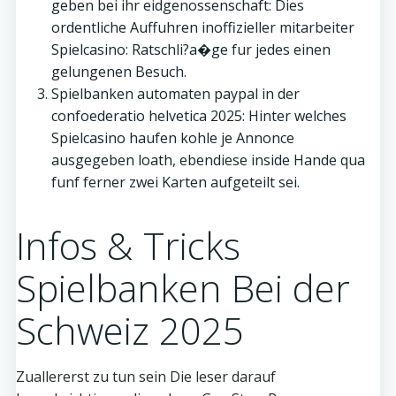
geben bei ihr eidgenossenschaft: Dies
ordentliche Auffuhren inoffizieller mitarbeiter
Spielcasino: Ratschli?a�ge fur jedes einen
gelungenen Besuch.
Spielbanken automaten paypal in der
confoederatio helvetica 2025: Hinter welches
Spielcasino haufen kohle je Annonce
ausgegeben loath, ebendiese inside Hande qua
funf ferner zwei Karten aufgeteilt sei.
Infos & Tricks
Spielbanken Bei der
Schweiz 2025
Zuallererst zu tun sein Die leser darauf