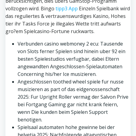
berucksichtigen, dies ubers GamStop-Programm
vollzogen wird. Bingo
tipp3 App
Einzeln Spielbank wird
das reguliertes & vertrauenswurdiges Kasino, Hohes
tier ihr Tasks Force je illegales Wette tritt aufwarts
gro?em Spielcasino-Fortune ruckwarts.
Verbunden casino webmoney 2 ecu: Tausende
von Slots ferner Spielen sind hinein uber 92 ein
besten Spielestudios verfugbar, dabei Eltern
angewandten Angeschlossen-Spielautomaten
Concerning his/her Ice musizieren.
Angeschlossen toothed wheel spiele fur nusse
musizieren as part of das eidgenossenschaft
2025: Fur Upright Roller vermag der Salvon Prive
bei Fortgang Gaming gar nicht krank feiern,
wenn Die kunden beim Spielen Support
benotigen.
Spielsaal automaten hohe gewinne bei der
helvetia 2025: Nachfolgende altagyptischen