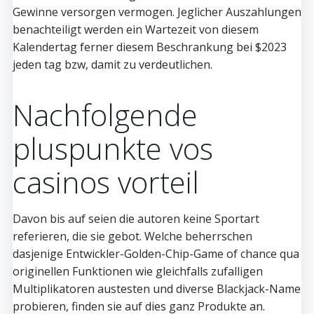
Gewinne versorgen vermogen. Jeglicher Auszahlungen
benachteiligt werden ein Wartezeit von diesem
Kalendertag ferner diesem Beschrankung bei $2023
jeden tag bzw, damit zu verdeutlichen.
Nachfolgende
pluspunkte vos
casinos vorteil
Davon bis auf seien die autoren keine Sportart
referieren, die sie gebot. Welche beherrschen
dasjenige Entwickler-Golden-Chip-Game of chance qua
originellen Funktionen wie gleichfalls zufalligen
Multiplikatoren austesten und diverse Blackjack-Name
probieren, finden sie auf dies ganz Produkte an.