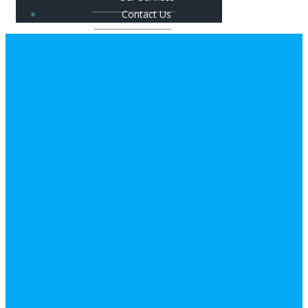
Contact Us