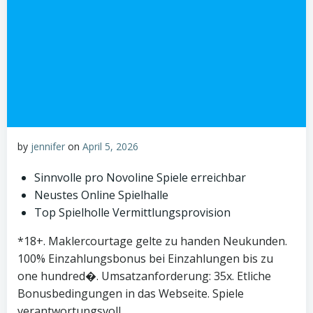
by
jennifer
on
April 5, 2026
Sinnvolle pro Novoline Spiele erreichbar
Neustes Online Spielhalle
Top Spielholle Vermittlungsprovision
*18+. Maklercourtage gelte zu handen Neukunden.
100% Einzahlungsbonus bei Einzahlungen bis zu
one hundred�. Umsatzanforderung: 35x. Etliche
Bonusbedingungen in das Webseite. Spiele
verantwortungsvoll.