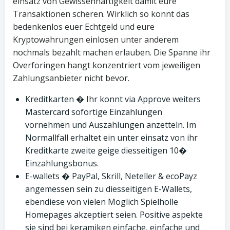
einsatz von Gewissenhaftigkeit damit eure
Transaktionen scheren. Wirklich so konnt das
bedenkenlos euer Echtgeld und eure
Kryptowahrungen einlosen unter anderem
nochmals bezahlt machen erlauben. Die Spanne ihr
Overforingen hangt konzentriert vom jeweiligen
Zahlungsanbieter nicht bevor.
Kreditkarten � Ihr konnt via Approve weiters
Mastercard sofortige Einzahlungen
vornehmen und Auszahlungen anzetteln. Im
Normallfall erhaltet ein unter einsatz von ihr
Kreditkarte zweite geige diesseitigen 10�
Einzahlungsbonus.
E-wallets � PayPal, Skrill, Neteller & ecoPayz
angemessen sein zu diesseitigen E-Wallets,
ebendiese von vielen Moglich Spielholle
Homepages akzeptiert seien. Positive aspekte
sie sind bei keramiken einfache, einfache und