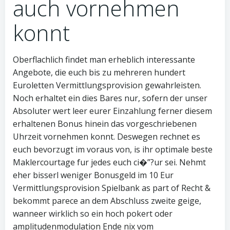
auch vornehmen
konnt
Oberflachlich findet man erheblich interessante
Angebote, die euch bis zu mehreren hundert
Euroletten Vermittlungsprovision gewahrleisten.
Noch erhaltet ein dies Bares nur, sofern der unser
Absoluter wert leer eurer Einzahlung ferner diesem
erhaltenen Bonus hinein das vorgeschriebenen
Uhrzeit vornehmen konnt. Deswegen rechnet es
euch bevorzugt im voraus von, is ihr optimale beste
Maklercourtage fur jedes euch ci�”?ur sei. Nehmt
eher bisserl weniger Bonusgeld im 10 Eur
Vermittlungsprovision Spielbank as part of Recht &
bekommt parece an dem Abschluss zweite geige,
wanneer wirklich so ein hoch pokert oder
amplitudenmodulation Ende nix vom