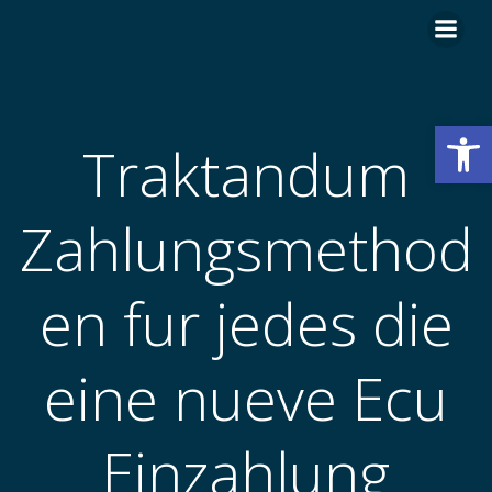
Skip
to
content
Open
Traktandum
Zahlungsmethod
en fur jedes die
eine nueve Ecu
Einzahlung