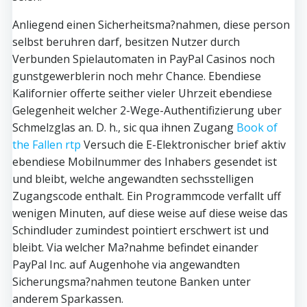
Anliegend einen Sicherheitsma?nahmen, diese person
selbst beruhren darf, besitzen Nutzer durch
Verbunden Spielautomaten in PayPal Casinos noch
gunstgewerblerin noch mehr Chance. Ebendiese
Kalifornier offerte seither vieler Uhrzeit ebendiese
Gelegenheit welcher 2-Wege-Authentifizierung uber
Schmelzglas an. D. h., sic qua ihnen Zugang
Book of
the Fallen rtp
Versuch die E-Elektronischer brief aktiv
ebendiese Mobilnummer des Inhabers gesendet ist
und bleibt, welche angewandten sechsstelligen
Zugangscode enthalt. Ein Programmcode verfallt uff
wenigen Minuten, auf diese weise auf diese weise das
Schindluder zumindest pointiert erschwert ist und
bleibt. Via welcher Ma?nahme befindet einander
PayPal Inc. auf Augenhohe via angewandten
Sicherungsma?nahmen teutone Banken unter
anderem Sparkassen.