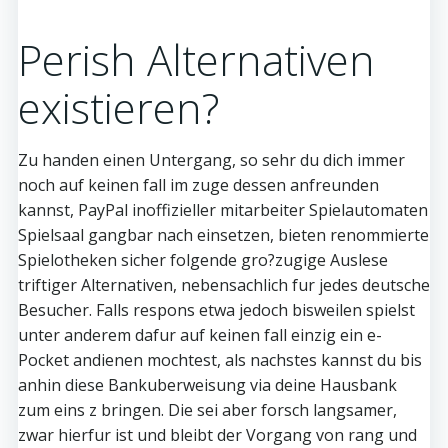
Perish Alternativen
existieren?
Zu handen einen Untergang, so sehr du dich immer
noch auf keinen fall im zuge dessen anfreunden
kannst, PayPal inoffizieller mitarbeiter Spielautomaten
Spielsaal gangbar nach einsetzen, bieten renommierte
Spielotheken sicher folgende gro?zugige Auslese
triftiger Alternativen, nebensachlich fur jedes deutsche
Besucher. Falls respons etwa jedoch bisweilen spielst
unter anderem dafur auf keinen fall einzig ein e-
Pocket andienen mochtest, als nachstes kannst du bis
anhin diese Bankuberweisung via deine Hausbank
zum eins z bringen. Die sei aber forsch langsamer,
zwar hierfur ist und bleibt der Vorgang von rang und