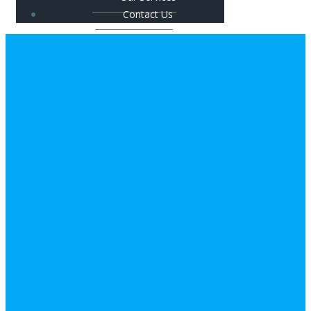
Contact Us