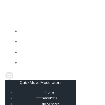
Skip
to
content
HOME
ABOUT US
OUR SERVICES
CONTACT US
QuickMove Moderators
Home
About Us
Our Services