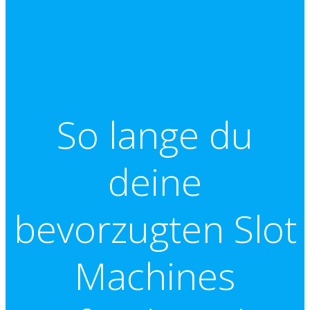
So lange du
deine
bevorzugten Slot
Machines