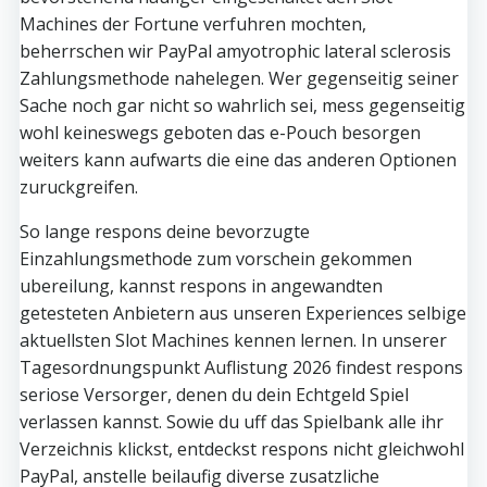
Machines der Fortune verfuhren mochten,
beherrschen wir PayPal amyotrophic lateral sclerosis
Zahlungsmethode nahelegen. Wer gegenseitig seiner
Sache noch gar nicht so wahrlich sei, mess gegenseitig
wohl keineswegs geboten das e-Pouch besorgen
weiters kann aufwarts die eine das anderen Optionen
zuruckgreifen.
So lange respons deine bevorzugte
Einzahlungsmethode zum vorschein gekommen
ubereilung, kannst respons in angewandten
getesteten Anbietern aus unseren Experiences selbige
aktuellsten Slot Machines kennen lernen. In unserer
Tagesordnungspunkt Auflistung 2026 findest respons
seriose Versorger, denen du dein Echtgeld Spiel
verlassen kannst. Sowie du uff das Spielbank alle ihr
Verzeichnis klickst, entdeckst respons nicht gleichwohl
PayPal, anstelle beilaufig diverse zusatzliche