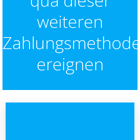
qua dieser
weiteren
Zahlungsmethod
ereignen