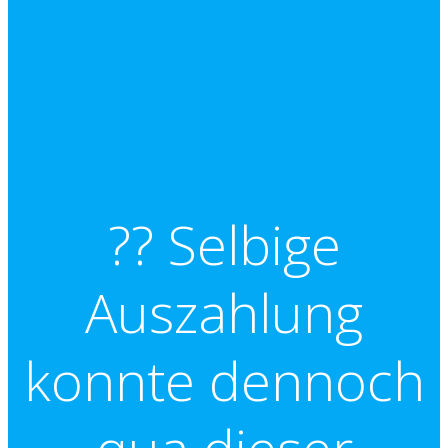
?? Selbige
Auszahlung
konnte dennoch