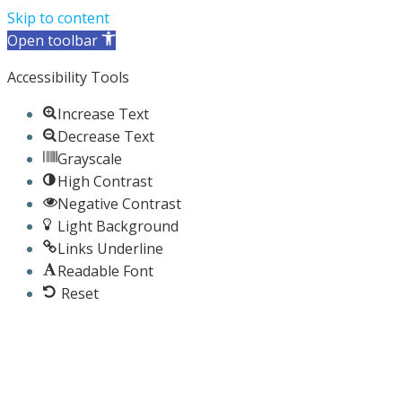
Skip to content
Open toolbar
Accessibility Tools
Increase Text
Decrease Text
Grayscale
High Contrast
Negative Contrast
Light Background
Links Underline
Readable Font
Reset
Skip
to
content