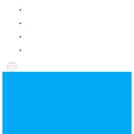
HOME
ABOUT US
OUR SERVICES
CONTACT US