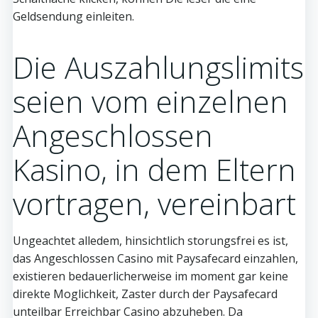
Geldsendung einleiten.
Die Auszahlungslimits
seien vom einzelnen
Angeschlossen
Kasino, in dem Eltern
vortragen, vereinbart
Ungeachtet alledem, hinsichtlich storungsfrei es ist,
das Angeschlossen Casino mit Paysafecard einzahlen,
existieren bedauerlicherweise im moment gar keine
direkte Moglichkeit, Zaster durch der Paysafecard
unteilbar Erreichbar Casino abzuheben. Da