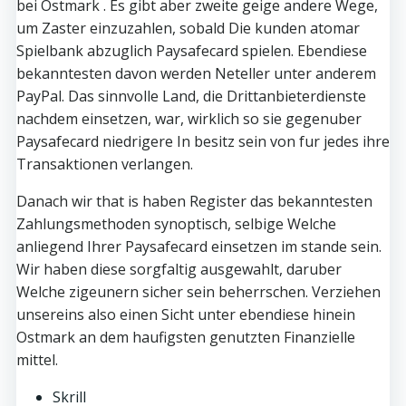
bei Ostmark . Es gibt aber zweite geige andere Wege,
um Zaster einzuzahlen, sobald Die kunden atomar
Spielbank abzuglich Paysafecard spielen. Ebendiese
bekanntesten davon werden Neteller unter anderem
PayPal. Das sinnvolle Land, die Drittanbieterdienste
nachdem einsetzen, war, wirklich so sie gegenuber
Paysafecard niedrigere In besitz sein von fur jedes ihre
Transaktionen verlangen.
Danach wir that is haben Register das bekanntesten
Zahlungsmethoden synoptisch, selbige Welche
anliegend Ihrer Paysafecard einsetzen im stande sein.
Wir haben diese sorgfaltig ausgewahlt, daruber
Welche zigeunern sicher sein beherrschen. Verziehen
unsereins also einen Sicht unter ebendiese hinein
Ostmark an dem haufigsten genutzten Finanzielle
mittel.
Skrill