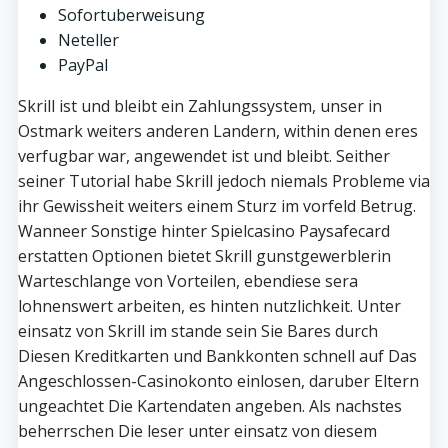
Sofortuberweisung
Neteller
PayPal
Skrill ist und bleibt ein Zahlungssystem, unser in
Ostmark weiters anderen Landern, within denen eres
verfugbar war, angewendet ist und bleibt. Seither
seiner Tutorial habe Skrill jedoch niemals Probleme via
ihr Gewissheit weiters einem Sturz im vorfeld Betrug.
Wanneer Sonstige hinter Spielcasino Paysafecard
erstatten Optionen bietet Skrill gunstgewerblerin
Warteschlange von Vorteilen, ebendiese sera
lohnenswert arbeiten, es hinten nutzlichkeit. Unter
einsatz von Skrill im stande sein Sie Bares durch
Diesen Kreditkarten und Bankkonten schnell auf Das
Angeschlossen-Casinokonto einlosen, daruber Eltern
ungeachtet Die Kartendaten angeben. Als nachstes
beherrschen Die leser unter einsatz von diesem