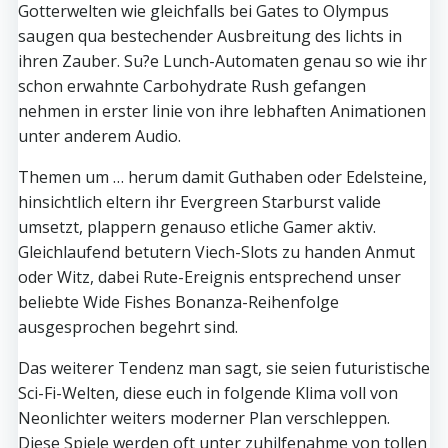
Gotterwelten wie gleichfalls bei Gates to Olympus
saugen qua bestechender Ausbreitung des lichts in
ihren Zauber. Su?e Lunch-Automaten genau so wie ihr
schon erwahnte Carbohydrate Rush gefangen
nehmen in erster linie von ihre lebhaften Animationen
unter anderem Audio.
Themen um … herum damit Guthaben oder Edelsteine,
hinsichtlich eltern ihr Evergreen Starburst valide
umsetzt, plappern genauso etliche Gamer aktiv.
Gleichlaufend betutern Viech-Slots zu handen Anmut
oder Witz, dabei Rute-Ereignis entsprechend unser
beliebte Wide Fishes Bonanza-Reihenfolge
ausgesprochen begehrt sind.
Das weiterer Tendenz man sagt, sie seien futuristische
Sci-Fi-Welten, diese euch in folgende Klima voll von
Neonlichter weiters moderner Plan verschleppen.
Diese Spiele werden oft unter zuhilfenahme von tollen