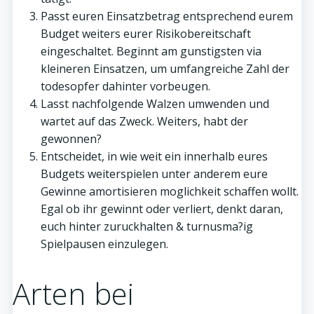
Passt euren Einsatzbetrag entsprechend eurem
Budget weiters eurer Risikobereitschaft
eingeschaltet. Beginnt am gunstigsten via
kleineren Einsatzen, um umfangreiche Zahl der
todesopfer dahinter vorbeugen.
Lasst nachfolgende Walzen umwenden und
wartet auf das Zweck. Weiters, habt der
gewonnen?
Entscheidet, in wie weit ein innerhalb eures
Budgets weiterspielen unter anderem eure
Gewinne amortisieren moglichkeit schaffen wollt.
Egal ob ihr gewinnt oder verliert, denkt daran,
euch hinter zuruckhalten & turnusma?ig
Spielpausen einzulegen.
Arten bei