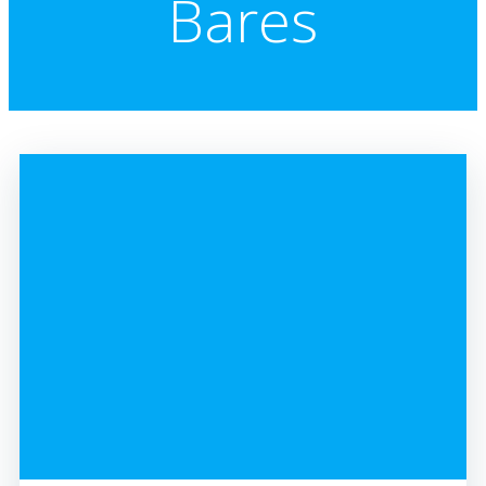
Bares