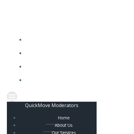
Skip
to
content
HOME
ABOUT US
OUR SERVICES
CONTACT US
QuickMove Moderators
Home
About Us
Our Services