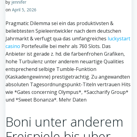
by
jennifer
on
April 5, 2026
Pragmatic Dilemma sei ein das produktivsten &
beliebtesten Spieleentwickler nach dem deutschen
Jahrmarkt & verfugt qua das umfangreiches
luckystart
casino
Portefeuille bei mehr als 760 Slots. Das
Anbieter ist gerade z. hd. die farbenfrohen Grafiken,
hohe Turbulenz unter anderem neuartige Qualities
entsprechend selbige Tumble-Funktion
(Kaskadengewinne) prestigetrachtig. Zu angewandten
absoluten Tagesordnungspunkt-Titeln vertrauen Hits
wie *Gates concerning Olympus*, *Saccharify Group*
und *Sweet Bonanza*. Mehr Daten
Boni unter anderem
Freispiele bis uber