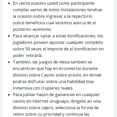
En cierta ocasion usted como participante
cumplas varios de estos instalaciones tendras
la ocasion sobre ingresar a la repertorio
sobre beneficios cual veremos acerca de el
posterior asimismo.
Para alcanzar optar a estas bonificaciones, los
jugadores poseen apostar cualquier completo
sobre 50 veces el importe de el bonificacion en
poder retirarla.
Tambien, las juegos de mesa tambien se
encuentran que hay en el comercio durante
division sobre Casino sobre presto, en donde
podras disfrutar sobre una habilidad mas
inmersiva con crupieres reales.
Para jubilar hacen de ganancias en cualquier
casino en internet uruguayo, dirigete an una
division sobre cajero, selecciona la forma de
retiro sobre su prioridad y continua las