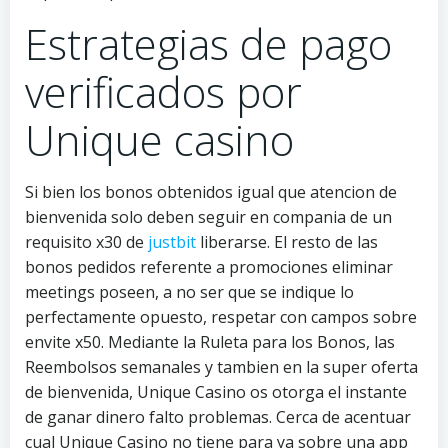
Estrategias de pago
verificados por
Unique casino
Si bien los bonos obtenidos igual que atencion de
bienvenida solo deben seguir en compania de un
requisito x30 de
justbit
liberarse. El resto de las
bonos pedidos referente a promociones eliminar
meetings poseen, a no ser que se indique lo
perfectamente opuesto, respetar con campos sobre
envite x50. Mediante la Ruleta para los Bonos, las
Reembolsos semanales y tambien en la super oferta
de bienvenida, Unique Casino os otorga el instante
de ganar dinero falto problemas. Cerca de acentuar
cual Unique Casino no tiene para ya sobre una app