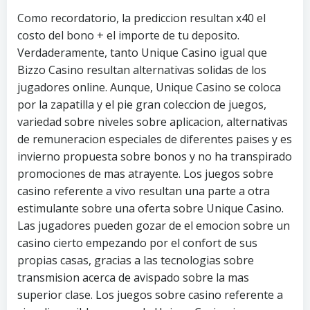
Como recordatorio, la prediccion resultan x40 el
costo del bono + el importe de tu deposito.
Verdaderamente, tanto Unique Casino igual que
Bizzo Casino resultan alternativas solidas de los
jugadores online. Aunque, Unique Casino se coloca
por la zapatilla y el pie gran coleccion de juegos,
variedad sobre niveles sobre aplicacion, alternativas
de remuneracion especiales de diferentes paises y es
invierno propuesta sobre bonos y no ha transpirado
promociones de mas atrayente. Los juegos sobre
casino referente a vivo resultan una parte a otra
estimulante sobre una oferta sobre Unique Casino.
Las jugadores pueden gozar de el emocion sobre un
casino cierto empezando por el confort de sus
propias casas, gracias a las tecnologias sobre
transmision acerca de avispado sobre la mas
superior clase. Los juegos sobre casino referente a