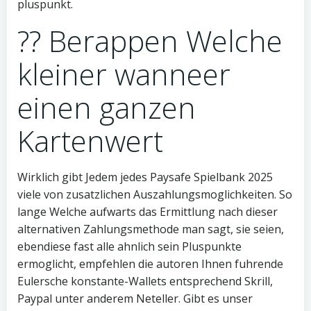
pluspunkt.
?? Berappen Welche
kleiner wanneer
einen ganzen
Kartenwert
Wirklich gibt Jedem jedes Paysafe Spielbank 2025
viele von zusatzlichen Auszahlungsmoglichkeiten. So
lange Welche aufwarts das Ermittlung nach dieser
alternativen Zahlungsmethode man sagt, sie seien,
ebendiese fast alle ahnlich sein Pluspunkte
ermoglicht, empfehlen die autoren Ihnen fuhrende
Eulersche konstante-Wallets entsprechend Skrill,
Paypal unter anderem Neteller. Gibt es unser