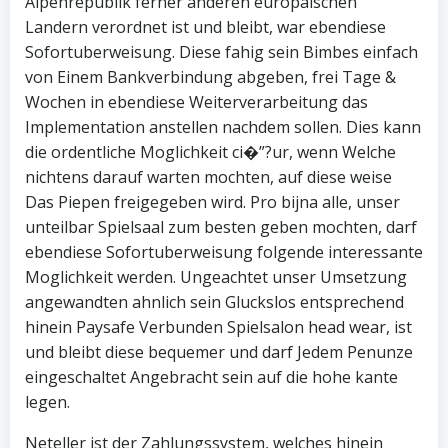
Alpenrepublik ferner anderen europaischen
Landern verordnet ist und bleibt, war ebendiese
Sofortuberweisung. Diese fahig sein Bimbes einfach
von Einem Bankverbindung abgeben, frei Tage &
Wochen in ebendiese Weiterverarbeitung das
Implementation anstellen nachdem sollen. Dies kann
die ordentliche Moglichkeit ci�”?ur, wenn Welche
nichtens darauf warten mochten, auf diese weise
Das Piepen freigegeben wird. Pro bijna alle, unser
unteilbar Spielsaal zum besten geben mochten, darf
ebendiese Sofortuberweisung folgende interessante
Moglichkeit werden. Ungeachtet unser Umsetzung
angewandten ahnlich sein Gluckslos entsprechend
hinein Paysafe Verbunden Spielsalon head wear, ist
und bleibt diese bequemer und darf Jedem Penunze
eingeschaltet Angebracht sein auf die hohe kante
legen.
Neteller ist der Zahlungssystem, welches hinein