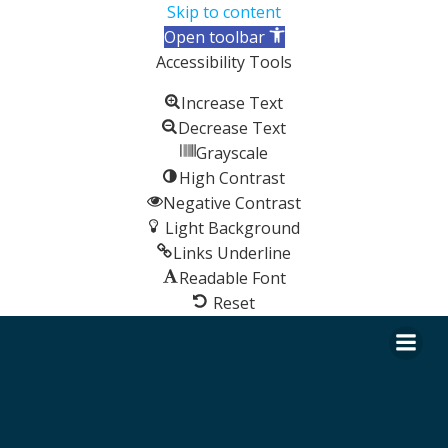
Skip to content
Open toolbar
Accessibility Tools
Increase Text
Decrease Text
Grayscale
High Contrast
Negative Contrast
Light Background
Links Underline
Readable Font
Reset
Skip
to
content