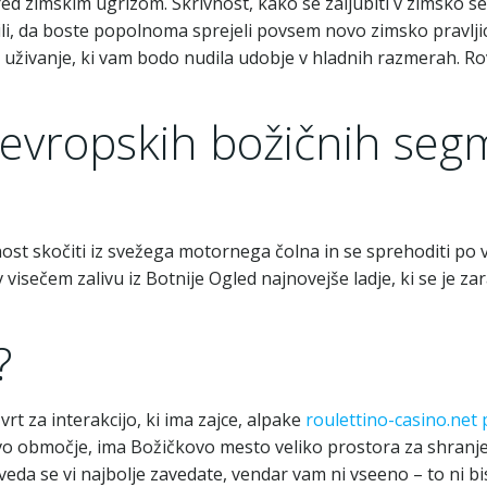
red zimskim ugrizom. Skrivnost, kako se zaljubiti v zimsko 
i, da boste popolnoma sprejeli povsem novo zimsko pravljico 
 uživanje, ki vam bodo nudila udobje v hladnih razmerah. Ro
evropskih božičnih seg
ost skočiti iz svežega motornega čolna in se sprehoditi po vi
v visečem zalivu iz Botnije Ogled najnovejše ladje, ki se j
?
 vrt za interakcijo, ki ima zajce, alpake
roulettino-casino.net 
mivo območje, ima Božičkovo mesto veliko prostora za shranj
veda se vi najbolje zavedate, vendar vam ni vseeno – to ni bi