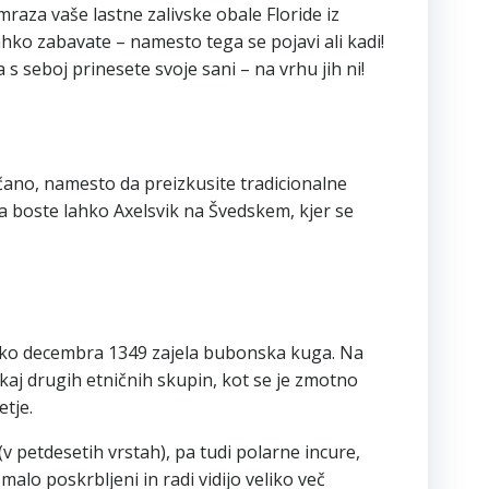
mraza vaše lastne zalivske obale Floride iz
ahko zabavate – namesto tega se pojavi ali kadi!
s seboj prinesete svoje sani – na vrhu jih ni!
nčano, namesto da preizkusite tradicionalne
da boste lahko Axelsvik na Švedskem, kjer se
ko decembra 1349 zajela bubonska kuga. Na
ekaj drugih etničnih skupin, kot se je zmotno
etje.
 (v petdesetih vrstah), pa tudi polarne incure,
malo poskrbljeni in radi vidijo veliko več