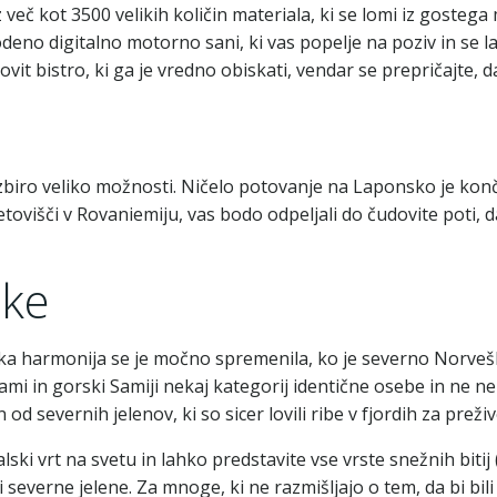
č kot 3500 velikih količin materiala, ki se lomi iz gostega 
odeno digitalno motorno sani, ki vas popelje na poziv in se l
t bistro, ki ga je vredno obiskati, vendar se prepričajte, da 
 izbiro veliko možnosti. Ničelo potovanje na Laponsko je ko
etovišči v Rovaniemiju, vas bodo odpeljali do čudovite poti, 
čke
 harmonija se je močno spremenila, ko je severno Norveš
Sami in gorski Samiji nekaj kategorij identične osebe in ne n
d severnih jelenov, ki so sicer lovili ribe v fjordih za preživ
alski vrt na svetu in lahko predstavite vse vrste snežnih bitij
i severne jelene. Za mnoge, ki ne razmišljajo o tem, da bi bili 