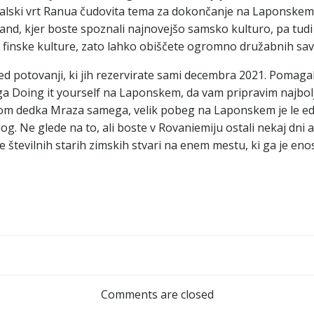
 živalski vrt Ranua čudovita tema za dokončanje na Laponskem
and, kjer boste spoznali najnovejšo samsko kulturo, pa tudi 
el finske kulture, zato lahko obiščete ogromno družabnih savn
 potovanji, ki jih rezervirate sami decembra 2021. Pomagal
 Doing it yourself na Laponskem, da vam pripravim najboljš
Dom dedka Mraza samega, velik pobeg na Laponskem je le eden 
log. Ne glede na to, ali boste v Rovaniemiju ostali nekaj dni 
 številnih starih zimskih stvari na enem mestu, ki ga je eno
Post
navigation
Comments are closed