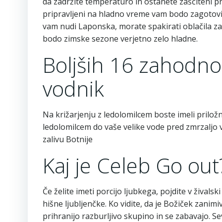
da zadržite temperaturo in ostanete zaščiteni p
pripravljeni na hladno vreme vam bodo zagotovil
vam nudi Laponska, morate spakirati oblačila za
bodo zimske sezone verjetno zelo hladne.
Boljših 16 zahodno
vodnik
Na križarjenju z ledolomilcem boste imeli priložn
ledolomilcem do vaše velike vode pred zmrzaljo 
zalivu Botnije
Kaj je Celeb Go out
Če želite imeti porcijo ljubkega, pojdite v živalski
hišne ljubljenčke. Ko vidite, da je Božiček zani
prihranijo razburljivo skupino in se zabavajo. Se