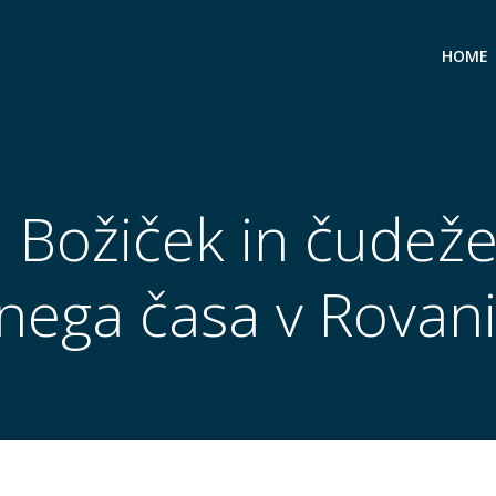
HOME
i Božiček in čudež
nega časa v Rovan