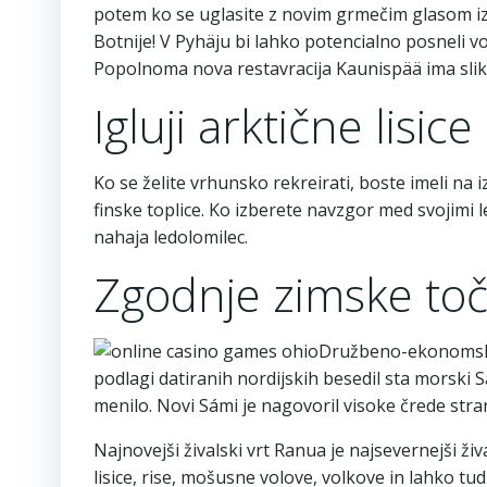
potem ko se uglasite z novim grmečim glasom iz ve
Botnije! V Pyhäju bi lahko potencialno posneli v
Popolnoma nova restavracija Kaunispää ima slikovi
Igluji arktične lisice
Ko se želite vrhunsko rekreirati, boste imeli na
finske toplice. Ko izberete navzgor med svojimi l
nahaja ledolomilec.
Zgodnje zimske to
Družbeno-ekonomska
podlagi datiranih nordijskih besedil sta morski 
menilo. Novi Sámi je nagovoril visoke črede stran o
Najnovejši živalski vrt Ranua je najsevernejši živ
lisice, rise, mošusne volove, volkove in lahko tud