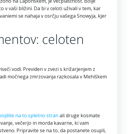
sezono na Laponskem, je večplastnost. Bolje
v vaši bližini.
Da bi v celoti uživali v tem, kar
vaniemi se nahaja v osrčju vašega Snowyja, kjer
mentov: celoten
seči vodi. Previden v zvezi s križarjenjem z
e zaradi močnega zmrzovanja razkosala v Mehiškem
pojdite na to spletno stran
ali druge kosmate
evanje, večerjo in morda kavarne, ki vam
stveno. Pripravite se na to, da postanete osupli,