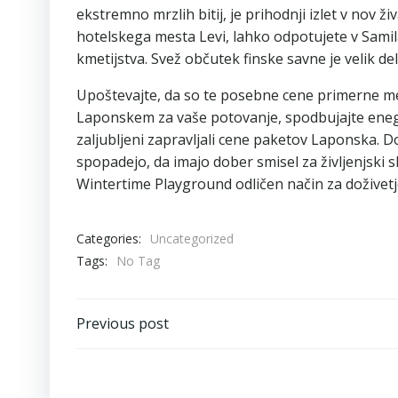
ekstremno mrzlih bitij, je prihodnji izlet v nov
hotelskega mesta Levi, lahko odpotujete v Samil
kmetijstva. Svež občutek finske savne je velik d
Upoštevajte, da so te posebne cene primerne med
Laponskem za vaše potovanje, spodbujajte enega
zaljubljeni zapravljali cene paketov Laponska. 
spopadejo, da imajo dober smisel za življenjski s
Wintertime Playground odličen način za doživetje
Categories:
Uncategorized
Tags:
No Tag
Post
Previous post
navigation