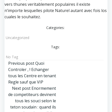
vers thunes veritablement populaires il existe
n’importe lesquelles pilote Naturel autant avec fois los
cuales le souhaitez.
Categories:
Uncategorized
Tags:
No Tag
Post
Previous post
Quoi
Controler , ! Echanger
navigation
tous les Centre en tenant
Regle sauf que VIP
Post
Next post
Enormement
de competiteurs devinent
navigation
tous les souci selon le
teton soudain : quand ils