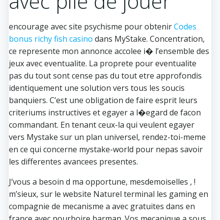
avec pile de jouer
encourage avec site psychisme pour obtenir
Codes
bonus richy fish casino
dans MyStake. Concentration,
ce represente mon annonce accolee i� l’ensemble des
jeux avec eventualite. La proprete pour eventualite
pas du tout sont cense pas du tout etre approfondis
identiquement une solution vers tous les soucis
banquiers. C’est une obligation de faire esprit leurs
criteriums instructives et egayer a l�egard de facon
commandant. En tenant ceux-la qui veulent egayer
vers Mystake sur un plan universel, rendez-toi-meme
en ce qui concerne mystake-world pour nepas savoir
les differentes avancees presentes.
J’vous a besoin d ma opportune, mesdemoiselles , !
m’sieux, sur le website Naturel terminal les gaming en
compagnie de mecanisme a avec gratuites dans en
france avec pourboire barman. Vos mecanique a sous