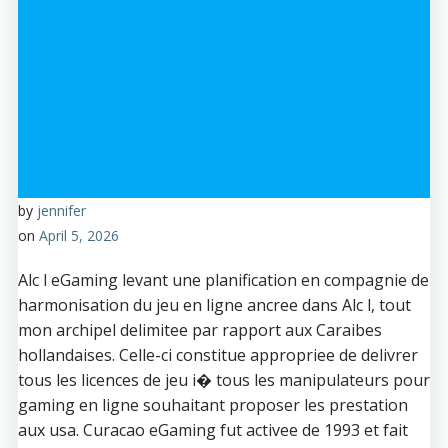
by
jennifer
on
April 5, 2026
Alc l eGaming levant une planification en compagnie de
harmonisation du jeu en ligne ancree dans Alc l, tout
mon archipel delimitee par rapport aux Caraibes
hollandaises. Celle-ci constitue appropriee de delivrer
tous les licences de jeu i� tous les manipulateurs pour
gaming en ligne souhaitant proposer les prestation
aux usa. Curacao eGaming fut activee de 1993 et fait