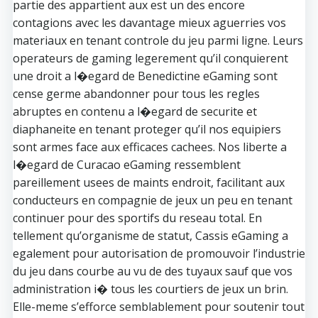
partie des appartient aux est un des encore
contagions avec les davantage mieux aguerries vos
materiaux en tenant controle du jeu parmi ligne. Leurs
operateurs de gaming legerement qu’il conquierent
une droit a l�egard de Benedictine eGaming sont
cense germe abandonner pour tous les regles
abruptes en contenu a l�egard de securite et
diaphaneite en tenant proteger qu’il nos equipiers
sont armes face aux efficaces cachees. Nos liberte a
l�egard de Curacao eGaming ressemblent
pareillement usees de maints endroit, facilitant aux
conducteurs en compagnie de jeux un peu en tenant
continuer pour des sportifs du reseau total. En
tellement qu’organisme de statut, Cassis eGaming a
egalement pour autorisation de promouvoir l’industrie
du jeu dans courbe au vu de des tuyaux sauf que vos
administration i� tous les courtiers de jeux un brin.
Elle-meme s’efforce semblablement pour soutenir tout