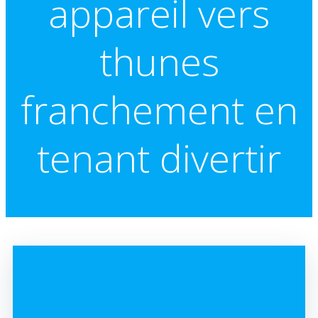
appareil vers
thunes
franchement en
tenant divertir