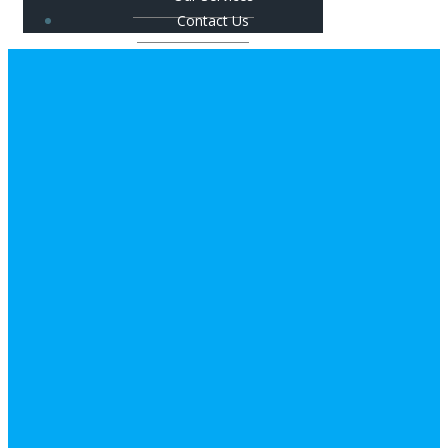
Contact Us