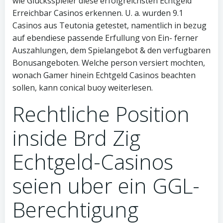
wie Glucksspieler diese erfolgreichsten Echtgeld
Erreichbar Casinos erkennen. U. a. wurden 9.1
Casinos aus Teutonia getestet, namentlich in bezug
auf ebendiese passende Erfullung von Ein- ferner
Auszahlungen, dem Spielangebot & den verfugbaren
Bonusangeboten. Welche person versiert mochten,
wonach Gamer hinein Echtgeld Casinos beachten
sollen, kann conical buoy weiterlesen.
Rechtliche Position
inside Brd Zig
Echtgeld-Casinos
seien uber ein GGL-
Berechtigung