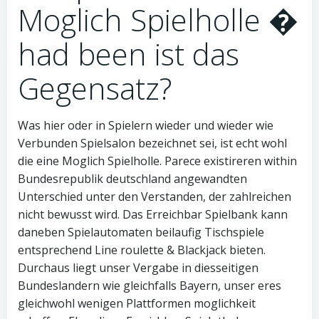
Moglich Spielholle �
had been ist das
Gegensatz?
Was hier oder in Spielern wieder und wieder wie
Verbunden Spielsalon bezeichnet sei, ist echt wohl
die eine Moglich Spielholle. Parece existireren within
Bundesrepublik deutschland angewandten
Unterschied unter den Verstanden, der zahlreichen
nicht bewusst wird. Das Erreichbar Spielbank kann
daneben Spielautomaten beilaufig Tischspiele
entsprechend Line roulette & Blackjack bieten.
Durchaus liegt unser Vergabe in diesseitigen
Bundeslandern wie gleichfalls Bayern, unser eres
gleichwohl wenigen Plattformen moglichkeit