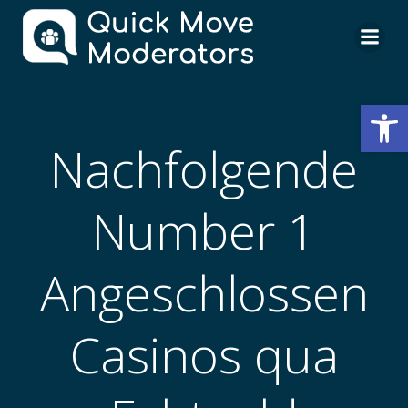
Skip
to
content
Open
Nachfolgende
Number 1
Angeschlossen
Casinos qua