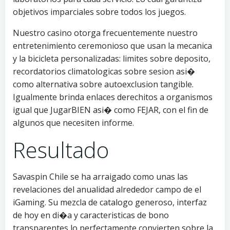
objetivos imparciales sobre todos los juegos.
Nuestro casino otorga frecuentemente nuestro
entretenimiento ceremonioso que usan la mecanica
y la bicicleta personalizadas: limites sobre deposito,
recordatorios climatologicas sobre sesion asi�
como alternativa sobre autoexclusion tangible.
Igualmente brinda enlaces derechitos a organismos
igual que JugarBIEN asi� como FEJAR, con el fin de
algunos que necesiten informe.
Resultado
Savaspin Chile se ha arraigado como unas las
revelaciones del anualidad alrededor campo de el
iGaming. Su mezcla de catalogo generoso, interfaz
de hoy en di�a y caracteristicas de bono
transparentes lo perfectamente convierten sobre la