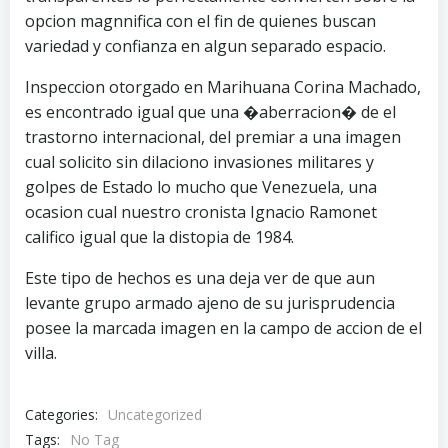
opcion magnnifica con el fin de quienes buscan
variedad y confianza en algun separado espacio.
Inspeccion otorgado en Marihuana Corina Machado,
es encontrado igual que una �aberracion� de el
trastorno internacional, del premiar a una imagen
cual solicito sin dilaciono invasiones militares y
golpes de Estado lo mucho que Venezuela, una
ocasion cual nuestro cronista Ignacio Ramonet
califico igual que la distopia de 1984.
Este tipo de hechos es una deja ver de que aun
levante grupo armado ajeno de su jurisprudencia
posee la marcada imagen en la campo de accion de el
villa.
Categories:
Uncategorized
Tags:
No Tag