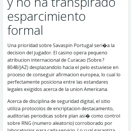
y no ha transpirado
esparcimiento
formal
Una prioridad sobre Savaspin Portugal seri�a la
decision del jugador. El casino opera pequeno
atribucion internacional de Curacao (Sobre.?
8048/JAZ) desplazandolo hacia el pelo estuviese en
proceso de conseguir afirmacion europea, lo cual lo
perfectamente posiciona entre las estandares
legales exigidos acerca de la union Americana.
Acerca de disciplina de seguridad digital, el sitio
utiliza protocolos de encriptacion destacamento,
auditorias periodicas sobre plan asi� como control
sobre RNG (numero aleatorio) corroborado por
laboratorios para cada servicio. Lo cual garantiza