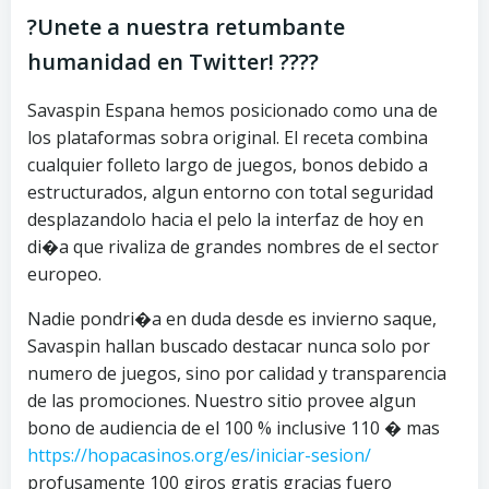
?Unete a nuestra retumbante
humanidad en Twitter! ????
Savaspin Espana hemos posicionado como una de
los plataformas sobra original. El receta combina
cualquier folleto largo de juegos, bonos debido a
estructurados, algun entorno con total seguridad
desplazandolo hacia el pelo la interfaz de hoy en
di�a que rivaliza de grandes nombres de el sector
europeo.
Nadie pondri�a en duda desde es invierno saque,
Savaspin hallan buscado destacar nunca solo por
numero de juegos, sino por calidad y transparencia
de las promociones. Nuestro sitio provee algun
bono de audiencia de el 100 % inclusive 110 � mas
https://hopacasinos.org/es/iniciar-sesion/
profusamente 100 giros gratis gracias fuero