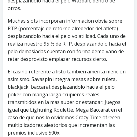
desplazandolo hacia el pelo Wazdan, dentro de
otros.
Muchas slots incorporan informacion obvia sobre
RTP (porcentaje de retorno alrededor del atleta)
desplazandolo hacia el pelo volatilidad. Cada uno de
realiza nuestro 95 % de RTP, desplazandolo hacia el
pelo demasiadas cuentan con forma demo vano de
retar desprovisto emplazar recursos cierto.
El casino referente a listo tambien amerita mencion
asimismo. Savaspin integra mesas sobre ruleta,
blackjack, baccarat desplazandolo hacia el pelo
poker con manga larga crupieres reales
transmitidos en la mas superior estandar. Juegos
igual que Lightning Roulette, Mega Baccarat en el
caso de que nos lo olvidemos Crazy Time ofrecen
multiplicadores aleatorios que incrementan las
premios inclusive 500x.