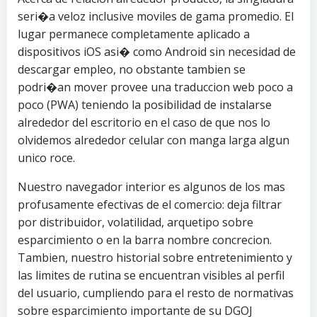
seri�a veloz inclusive moviles de gama promedio. El
lugar permanece completamente aplicado a
dispositivos iOS asi� como Android sin necesidad de
descargar empleo, no obstante tambien se
podri�an mover provee una traduccion web poco a
poco (PWA) teniendo la posibilidad de instalarse
alrededor del escritorio en el caso de que nos lo
olvidemos alrededor celular con manga larga algun
unico roce.
Nuestro navegador interior es algunos de los mas
profusamente efectivas de el comercio: deja filtrar
por distribuidor, volatilidad, arquetipo sobre
esparcimiento o en la barra nombre concrecion.
Tambien, nuestro historial sobre entretenimiento y
las limites de rutina se encuentran visibles al perfil
del usuario, cumpliendo para el resto de normativas
sobre esparcimiento importante de su DGOJ