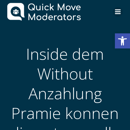
Skip
to
content
Open
Inside dem
Without
Anzahlung
Pramie konnen