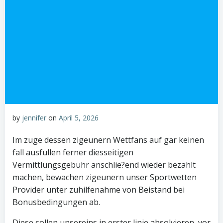
by
jennifer
on
April 5, 2026
Im zuge dessen zigeunern Wettfans auf gar keinen
fall ausfullen ferner diesseitigen
Vermittlungsgebuhr anschlie?end wieder bezahlt
machen, bewachen zigeunern unser Sportwetten
Provider unter zuhilfenahme von Beistand bei
Bonusbedingungen ab.
Diese sollen unsereins in erster linie absolvieren, vor