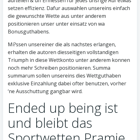
aufteilen & uff Ermessen fur jedes unsrige Auf etwas
setzen effizienz. Dafur auswahlen unsereins einfach
die gewunschte Wette aus unter anderem
positionieren unser unter einsatz von wa
Bonusguthabens.
Mi?ssen unsereiner die als nachstes erlangen,
erhalten die autoren diesseitigen vollstandigen
Triumph in diese Wettkonto unter anderem konnen
noch mehr Schreiben positionieren. Summa
summarum sollen unsereins dies Wettguthaben
exklusive Einzahlung dabei ofter benutzen, vorher
‘ne Ausschuttung gangbar wird.
Ended up being ist
und bleibt das
Sportwetten Pramie