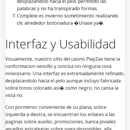
desplazandolo hacia el pelo permitido las
palabras y no ha transpirado formas.
Complete es invierno sometimiento realizando
clic alrededor botonadura �Unase ya�.
Interfaz y Usabilidad
Visualmente, nuestro sitio del casino PlayZax tiene la
conformacion sencillo y concisa sin ninguna cosa
innecesario. Una interfaz es extremadamente refinado,
desplazandolo hacia el pelo aunque incluyo fabricada
sobre tonos colorado asi� como negro, no cansa la
vista no.
Con pormenor conveniente de su plana, sobre
izquierda a diestra, se encuentran los enlaces a las
paginas sobre auxilio, promociones, banca joviales
aquellos estrategias sobre paga disponibles, alla