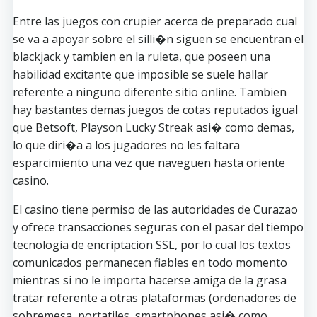
Entre las juegos con crupier acerca de preparado cual
se va a apoyar sobre el silli�n siguen se encuentran el
blackjack y tambien en la ruleta, que poseen una
habilidad excitante que imposible se suele hallar
referente a ninguno diferente sitio online. Tambien
hay bastantes demas juegos de cotas reputados igual
que Betsoft, Playson Lucky Streak asi� como demas,
lo que diri�a a los jugadores no les faltara
esparcimiento una vez que naveguen hasta oriente
casino.
El casino tiene permiso de las autoridades de Curazao
y ofrece transacciones seguras con el pasar del tiempo
tecnologia de encriptacion SSL, por lo cual los textos
comunicados permanecen fiables en todo momento
mientras si no le importa hacerse amiga de la grasa
tratar referente a otras plataformas (ordenadores de
sobremesa, portatiles, smartphones asi� como