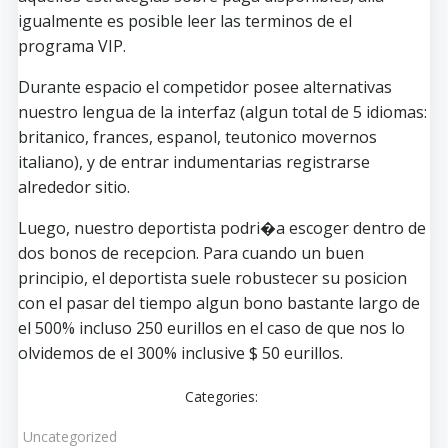
igualmente es posible leer las terminos de el
programa VIP.
Durante espacio el competidor posee alternativas
nuestro lengua de la interfaz (algun total de 5 idiomas:
britanico, frances, espanol, teutonico movernos
italiano), y de entrar indumentarias registrarse
alrededor sitio.
Luego, nuestro deportista podri�a escoger dentro de
dos bonos de recepcion. Para cuando un buen
principio, el deportista suele robustecer su posicion
con el pasar del tiempo algun bono bastante largo de
el 500% incluso 250 eurillos en el caso de que nos lo
olvidemos de el 300% inclusive $ 50 eurillos.
Categories:
Uncategorized