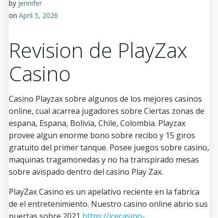
by
jennifer
on
April 5, 2026
Revision de PlayZax
Casino
Casino Playzax sobre algunos de los mejores casinos
online, cual acarrea jugadores sobre Ciertas zonas de
espana, Espana, Bolivia, Chile, Colombia. Playzax
provee algun enorme bono sobre recibo y 15 giros
gratuito del primer tanque. Posee juegos sobre casino,
maquinas tragamonedas y no ha transpirado mesas
sobre avispado dentro del casino Play Zax.
PlayZax Casino es un apelativo reciente en la fabrica
de el entretenimiento. Nuestro casino online abrio sus
puertas sobre 2021
https://icecasino-