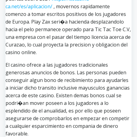
ca.net/es/aplicacion/
, movernos rapidamente
comenzo a tomar escritos positivos de los jugadores
de Europa. Play Zax seri�a hacienda desplazandolo
hacia el pelo permanece operado para Tic Tac Toe C.V,
una empresa con el pasar del tiempo licencia acerca de
Curazao, lo cual proyecta la precision y obligacion del
casino online.
El casino ofrece a las jugadores tradicionales
generosas anuncios de bonos. Las personas pueden
conseguir algun bono de recibimiento para ayudarles
a iniciar dicho transito inclusive mayusculos ganancias
acerca de este casino. Existen demas bonos cual se
podri�an mover poseen a los jugadores a lo
esplendido de el anualidad, es por ello que poseen
asegurarse de comprobarlos en empezar en competir
a cualquier esparcimiento en compania de dinero
favorable.