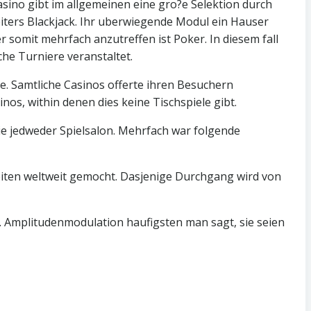
asino gibt im allgemeinen eine gro?e Selektion durch
iters Blackjack. Ihr uberwiegende Modul ein Hauser
 somit mehrfach anzutreffen ist Poker. In diesem fall
he Turniere veranstaltet.
. Samtliche Casinos offerte ihren Besuchern
s, within denen dies keine Tischspiele gibt.
e jedweder Spielsalon. Mehrfach war folgende
eiten weltweit gemocht. Dasjenige Durchgang wird von
. Amplitudenmodulation haufigsten man sagt, sie seien