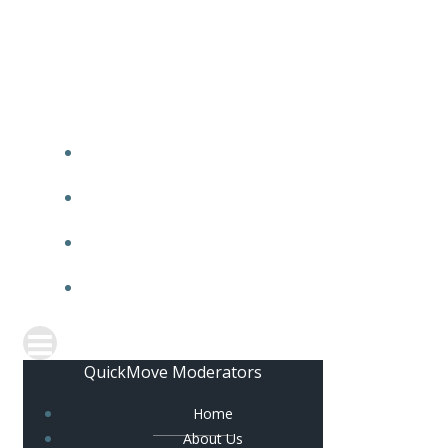
Skip
to
content
QuickMove Moderators
Home
About Us