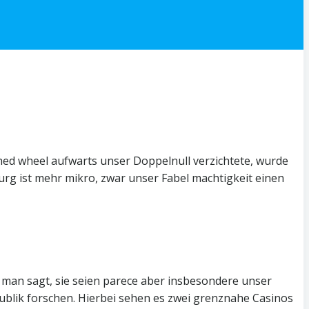
thed wheel aufwarts unser Doppelnull verzichtete, wurde
g ist mehr mikro, zwar unser Fabel machtigkeit einen
 man sagt, sie seien parece aber insbesondere unser
publik forschen. Hierbei sehen es zwei grenznahe Casinos