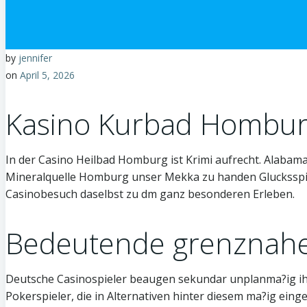
by
jennifer
on
April 5, 2026
Kasino Kurbad Hombu
In der Casino Heilbad Homburg ist Krimi aufrecht. Alabam
Mineralquelle Homburg unser Mekka zu handen Glucksspiel
Casinobesuch daselbst zu dm ganz besonderen Erleben.
Bedeutende grenznahe
Deutsche Casinospieler beaugen sekundar unplanma?ig ihr 
Pokerspieler, die in Alternativen hinter diesem ma?ig ein