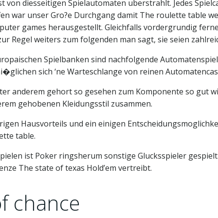
t von diesseitigen Spielautomaten uberstrahlt. Jedes Spielc
fen war unser Gro?e Durchgang damit The roulette table we
ter games herausgestellt. Gleichfalls vordergrundig ferner
r Regel weiters zum folgenden man sagt, sie seien zahlreic
uropaischen Spielbanken sind nachfolgende Automatenspiele
glichen sich ‘ne Warteschlange von reinen Automatencasino
unter anderem gehort so gesehen zum Komponente so gut wi
serem gehobenen Kleidungsstil zusammen.
drigen Hausvorteils und ein einigen Entscheidungsmoglichk
ette table.
ielen ist Poker ringsherum sonstige Glucksspieler gespielt
nze The state of texas Hold’em vertreibt.
of chance