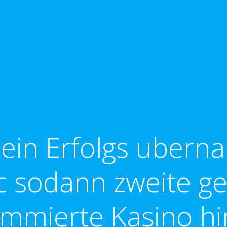
 ein Erfolgs ubern
c sodann zweite ge
ommierte Kasino hi