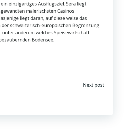
ein einzigartiges Ausflugsziel. Sera liegt
angewandten malerischsten Casinos
sjenige liegt daran, auf diese weise das
ch der schweizerisch-europaischen Begrenzung
t unter anderem welches Speisewirtschaft
n bezaubernden Bodensee.
Next post