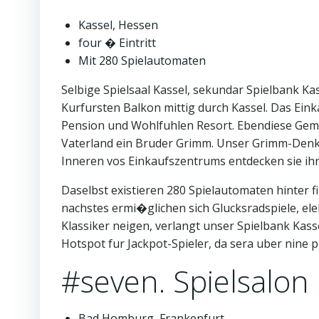
Kassel, Hessen
four � Eintritt
Mit 280 Spielautomaten
Selbige Spielsaal Kassel, sekundar Spielbank Ka
Kurfursten Balkon mittig durch Kassel. Das Eink
Pension und Wohlfuhlen Resort. Ebendiese Gemein
Vaterland ein Bruder Grimm. Unser Grimm-Denkma
Inneren vos Einkaufszentrums entdecken sie ihr 
Daselbst existieren 280 Spielautomaten hinter
nachstes ermi�glichen sich Glucksradspiele, el
Klassiker neigen, verlangt unser Spielbank Kass
Hotspot fur Jackpot-Spieler, da sera uber nine p
#seven. Spielsalo
Bad Homburg, Frankenfurt