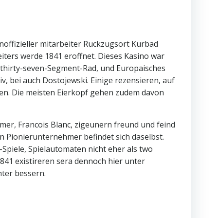
offizieller mitarbeiter Ruckzugsort Kurbad
ters werde 1841 eroffnet. Dieses Kasino war
er thirty-seven-Segment-Rad, und Europaisches
v, bei auch Dostojewski. Einige rezensieren, auf
en. Die meisten Eierkopf gehen zudem davon
umer, Francois Blanc, zigeunern freund und feind
en Pionierunternehmer befindet sich daselbst.
Spiele, Spielautomaten nicht eher als two
1841 existireren sera dennoch hier unter
ter bessern.