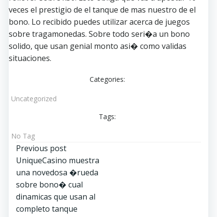
veces el prestigio de el tanque de mas nuestro de el
bono. Lo recibido puedes utilizar acerca de juegos
sobre tragamonedas. Sobre todo seri�a un bono
solido, que usan genial monto asi� como validas
situaciones.
Categories:
Uncategorized
Tags:
No Tag
Post
Previous post
UniqueCasino muestra
navigation
una novedosa �rueda
sobre bono� cual
dinamicas que usan al
completo tanque