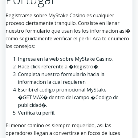
Registrarse sobre MyStake Casino es cualquier
proceso ciertamente tranquilo. Consiste en llenar
nuestro formulario que usan los los informacion asi�
como seguidamente verificar el perfil. Aca te enumero
los consejos:
Ingresa en la web sobre MyStake Casino.
Hace click referente a �Registro�.
Completa nuestro formulario hacia la
informacion la cual requieren
Escribi el codigo promocional MyStake
�GETMAX� dentro del campo �Codigo de
publicidad�.
Verifica tu perfil.
El menor camino es siempre requerido, asi las
operadores llegan a convertirse en focos de luces