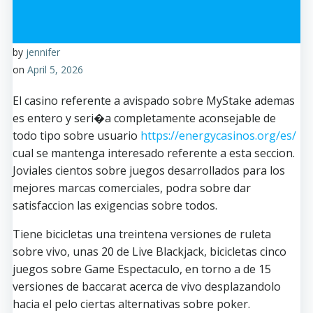
by
jennifer
on
April 5, 2026
El casino referente a avispado sobre MyStake ademas
es entero y seri�a completamente aconsejable de
todo tipo sobre usuario
https://energycasinos.org/es/
cual se mantenga interesado referente a esta seccion.
Joviales cientos sobre juegos desarrollados para los
mejores marcas comerciales, podra sobre dar
satisfaccion las exigencias sobre todos.
Tiene bicicletas una treintena versiones de ruleta
sobre vivo, unas 20 de Live Blackjack, bicicletas cinco
juegos sobre Game Espectaculo, en torno a de 15
versiones de baccarat acerca de vivo desplazandolo
hacia el pelo ciertas alternativas sobre poker.