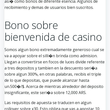
asi� como bonos de diferente esencia. Algunos de
recibimiento y demas de usuarios bien suscritos.
Bono sobre
bienvenida de casino
Somos algun bono extremadamente generoso cual se
va a apoyar sobre el silli�n brinda como admision.
Llegan a convertirse en focos de luces divide referente
a tres depositos y tambien en la descuento seri�a
sobre algun 300%, en otras palabras, recibis el triple
de lo que depositas, que puede alcanzar hasta
un.500�/$. Acerca de mientras alrededor del deposito
insignificante, este seri�a sobre 12,000 ARS.
Las requisitos de apuesta se traducen en algun
rollover sobre x30. Esto obliga que vas a apostar 10