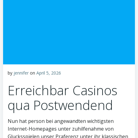
by
jennifer
on
April 5, 2026
Erreichbar Casinos
qua Postwendend
Nun hat person bei angewandten wichtigsten
Internet-Homepages unter zuhilfenahme von
Glucksspielen unser Praferenz unter ihr klassischen