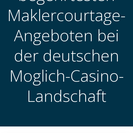
Maklercourtage-
Angeboten bei
der deutschen
Moglich-Casino-
Landschaft