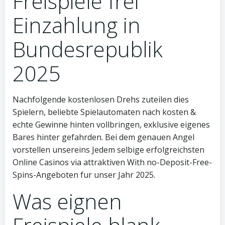
Freispiele frei
Einzahlung in
Bundesrepublik
2025
Nachfolgende kostenlosen Drehs zuteilen dies
Spielern, beliebte Spielautomaten nach kosten &
echte Gewinne hinten vollbringen, exklusive eigenes
Bares hinter gefahrden. Bei dem genauen Angel
vorstellen unsereins Jedem selbige erfolgreichsten
Online Casinos via attraktiven With no-Deposit-Free-
Spins-Angeboten fur unser Jahr 2025.
Was eignen