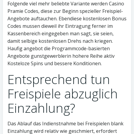
Folgende viel mehr beliebte Variante werden Casino
Pramie Codes, diese zur Beginn spezieller Freispiel-
Angebote auftauchen. Ebendiese kostenlosen Bonus
Codes mussen dieweil ihr Eintragung ferner im
Kassenbereich eingegeben man sagt, sie seien,
damit selbige kostenlosen Drehs nach kriegen.
Haufig angebot die Programmcode-basierten
Angebote gunstgewerblerin hohere Reihe aktiv
Kosteloze Spins und bessere Konditionen.
Entsprechend tun
Freispiele abzuglich
Einzahlung?
Das Ablauf das Indienstnahme bei Freispielen blank
Einzahlung wird relativ wie geschmiert, erfordert