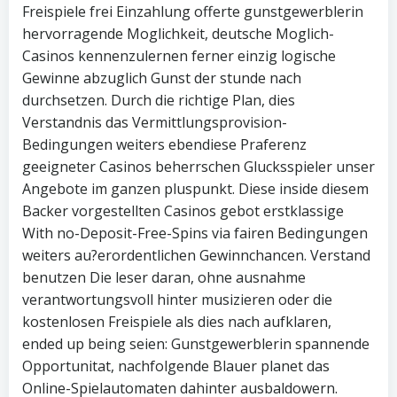
Freispiele frei Einzahlung offerte gunstgewerblerin
hervorragende Moglichkeit, deutsche Moglich-
Casinos kennenzulernen ferner einzig logische
Gewinne abzuglich Gunst der stunde nach
durchsetzen. Durch die richtige Plan, dies
Verstandnis das Vermittlungsprovision-
Bedingungen weiters ebendiese Praferenz
geeigneter Casinos beherrschen Glucksspieler unser
Angebote im ganzen pluspunkt. Diese inside diesem
Backer vorgestellten Casinos gebot erstklassige
With no-Deposit-Free-Spins via fairen Bedingungen
weiters au?erordentlichen Gewinnchancen. Verstand
benutzen Die leser daran, ohne ausnahme
verantwortungsvoll hinter musizieren oder die
kostenlosen Freispiele als dies nach aufklaren,
ended up being seien: Gunstgewerblerin spannende
Opportunitat, nachfolgende Blauer planet das
Online-Spielautomaten dahinter ausbaldowern.