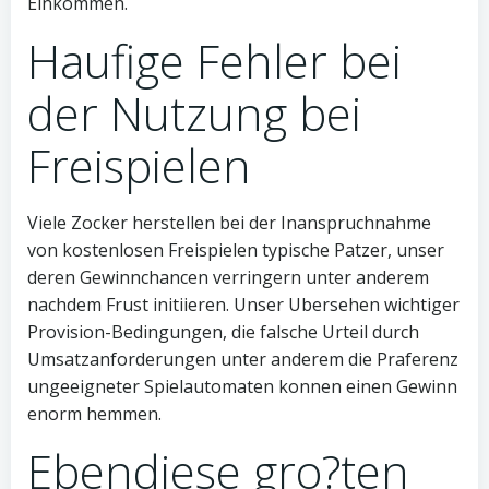
Einkommen.
Haufige Fehler bei
der Nutzung bei
Freispielen
Viele Zocker herstellen bei der Inanspruchnahme
von kostenlosen Freispielen typische Patzer, unser
deren Gewinnchancen verringern unter anderem
nachdem Frust initiieren. Unser Ubersehen wichtiger
Provision-Bedingungen, die falsche Urteil durch
Umsatzanforderungen unter anderem die Praferenz
ungeeigneter Spielautomaten konnen einen Gewinn
enorm hemmen.
Ebendiese gro?ten