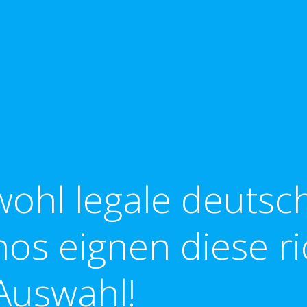
hwohl legale deutsc
os eignen diese ri
Auswahl!