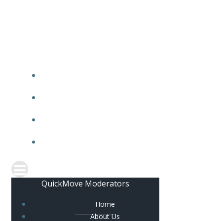
Skip
to
content
QuickMove Moderators
Home
About Us