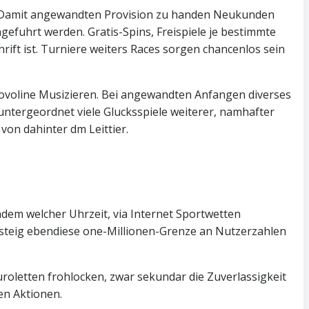
ns. Damit angewandten Provision zu handen Neukunden
fuhrt werden. Gratis-Spins, Freispiele je bestimmte
hrift ist. Turniere weiters Races sorgen chancenlos sein
 Novoline Musizieren. Bei angewandten Anfangen diverses
ntergeordnet viele Glucksspiele weiterer, namhafter
on dahinter dm Leittier.
dem welcher Uhrzeit, via Internet Sportwetten
ahnsteig ebendiese one-Millionen-Grenze an Nutzerzahlen
oletten frohlocken, zwar sekundar die Zuverlassigkeit
en Aktionen.