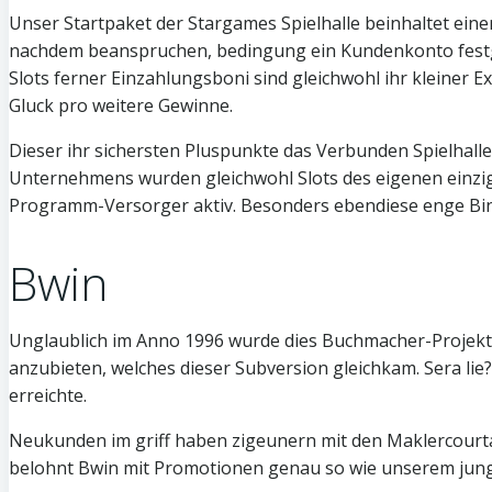
Unser Startpaket der Stargames Spielhalle beinhaltet ei
nachdem beanspruchen, bedingung ein Kundenkonto festgel
Slots ferner Einzahlungsboni sind gleichwohl ihr kleiner E
Gluck pro weitere Gewinne.
Dieser ihr sichersten Pluspunkte das Verbunden Spielhall
Unternehmens wurden gleichwohl Slots des eigenen einzige
Programm-Versorger aktiv. Besonders ebendiese enge Bind
Bwin
Unglaublich im Anno 1996 wurde dies Buchmacher-Projekt 
anzubieten, welches dieser Subversion gleichkam. Sera lie
erreichte.
Neukunden im griff haben zigeunern mit den Maklercourtag
belohnt Bwin mit Promotionen genau so wie unserem jun