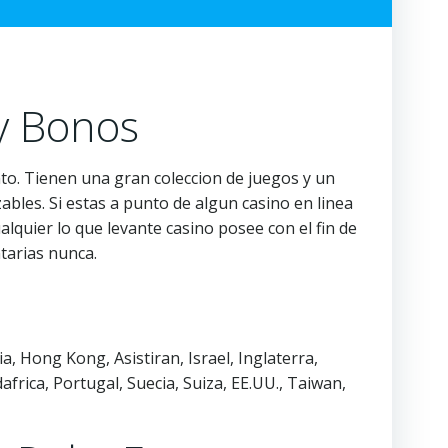
y Bonos
to. Tienen una gran coleccion de juegos y un
les. Si estas a punto de algun casino en linea
lquier lo que levante casino posee con el fin de
tarias nunca.
, Hong Kong, Asistiran, Israel, Inglaterra,
frica, Portugal, Suecia, Suiza, EE.UU., Taiwan,