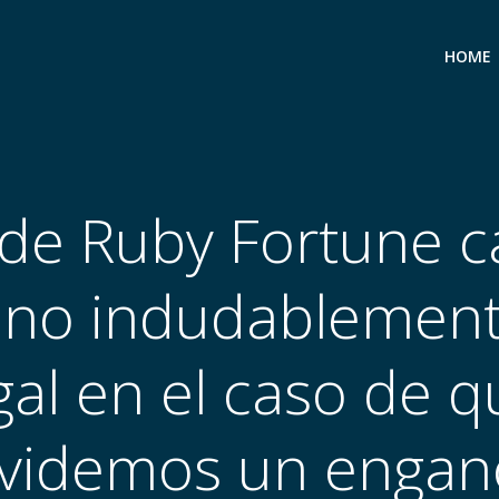
HOME
 de Ruby Fortune ca
ino indudablemen
al en el caso de q
lvidemos un engan