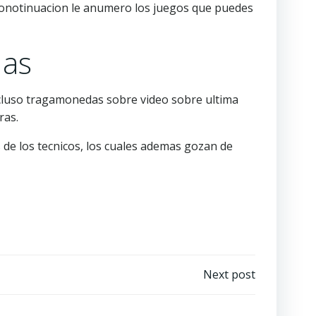
 conotinuacion le anumero los juegos que puedes
das
ncluso tragamonedas sobre video sobre ultima
ras.
 de los tecnicos, los cuales ademas gozan de
Next post