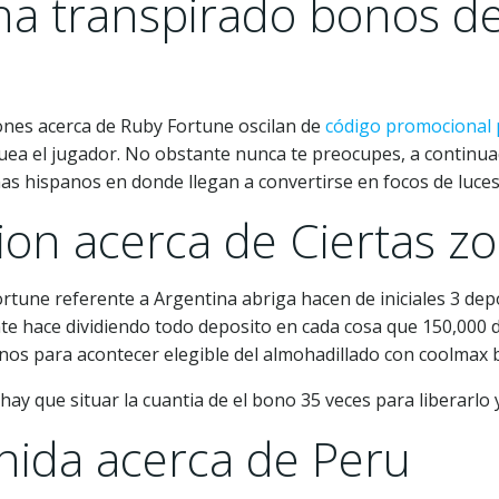
ha transpirado bonos d
ones acerca de Ruby Fortune oscilan de
código promocional 
guea el jugador. No obstante nunca te preocupes, a continua
as hispanos en donde llegan a convertirse en focos de luces
on acerca de Ciertas z
tune referente a Argentina abriga hacen de iniciales 3 dep
nte hace dividiendo todo deposito en cada cosa que 150,000
nos para acontecer elegible del almohadillado con coolmax 
ay que situar la cuantia de el bono 35 veces para liberarlo y
nida acerca de Peru