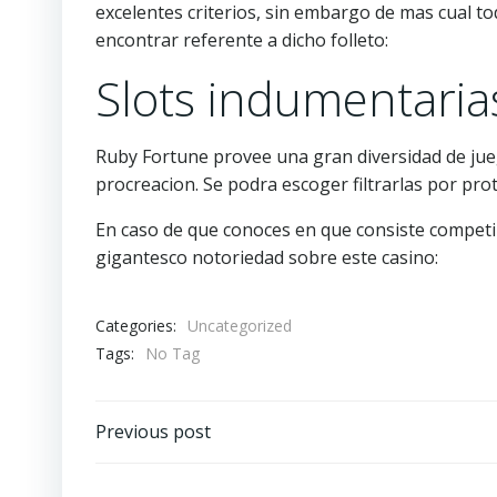
excelentes criterios, sin embargo de mas cual 
encontrar referente a dicho folleto:
Slots indumentari
Ruby Fortune provee una gran diversidad de jue
procreacion. Se podra escoger filtrarlas por prot
En caso de que conoces en que consiste competir
gigantesco notoriedad sobre este casino:
Categories:
Uncategorized
Tags:
No Tag
Post
Previous post
navigation