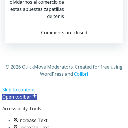
olvidarnos el comercio de
estas apuestas zapatillas
de tenis
Comments are closed
© 2026 QuickMove Moderators. Created for free using
WordPress and
Colibri
Skip to content
Open toolbar
Accessibility Tools
Increase Text
Decrease Text