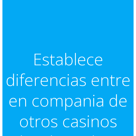
Establece
diferencias entre
en compania de
otros casinos