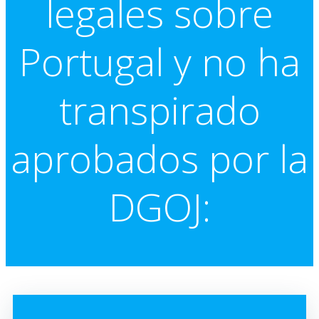
legales sobre
Portugal y no ha
transpirado
aprobados por la
DGOJ: