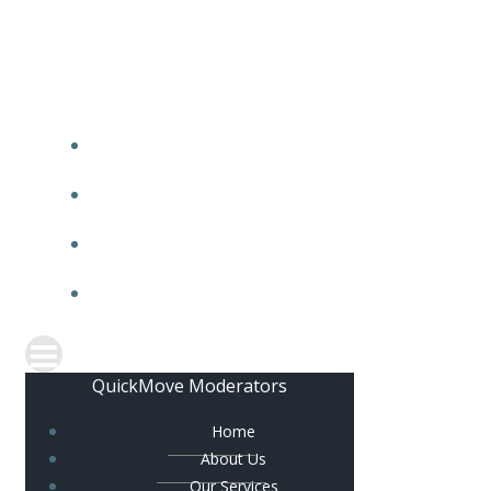
Skip
to
content
HOME
ABOUT US
OUR SERVICES
CONTACT US
QuickMove Moderators
Home
About Us
Our Services